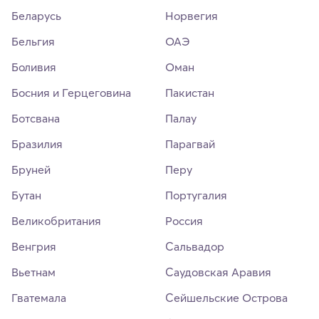
Беларусь
Норвегия
Бельгия
ОАЭ
Боливия
Оман
Босния и Герцеговина
Пакистан
Ботсвана
Палау
Бразилия
Парагвай
Бруней
Перу
Бутан
Португалия
Великобритания
Россия
Венгрия
Сальвадор
Вьетнам
Саудовская Аравия
Гватемала
Сейшельские Острова