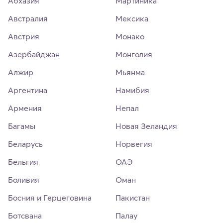
Абхазия
Мартиника
Австралия
Мексика
Австрия
Монако
Азербайджан
Монголия
Алжир
Мьянма
Аргентина
Намибия
Армения
Непал
Багамы
Новая Зеландия
Беларусь
Норвегия
Бельгия
ОАЭ
Боливия
Оман
Босния и Герцеговина
Пакистан
Ботсвана
Палау