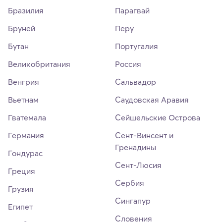
Бразилия
Парагвай
Бруней
Перу
Бутан
Португалия
Великобритания
Россия
Венгрия
Сальвадор
Вьетнам
Саудовская Аравия
Гватемала
Сейшельские Острова
Германия
Сент-Винсент и
Гренадины
Гондурас
Сент-Люсия
Греция
Сербия
Грузия
Сингапур
Египет
Словения