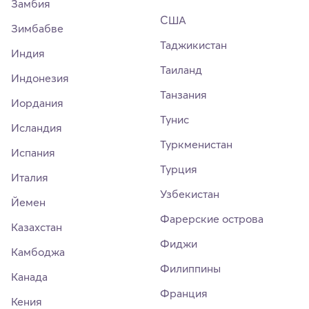
Замбия
США
Зимбабве
Таджикистан
Индия
Таиланд
Индонезия
Танзания
Иордания
Тунис
Исландия
Туркменистан
Испания
Турция
Италия
Узбекистан
Йемен
Фарерские острова
Казахстан
Фиджи
Камбоджа
Филиппины
Канада
Франция
Кения