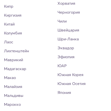
Хорватия
Кипр
Черногория
Киргизия
Чили
Китай
Швейцария
Колумбия
Шри-Ланка
Лаос
Эквадор
Лихтенштейн
Эфиопия
Маврикий
ЮАР
Мадагаскар
Южная Корея
Макао
Южная Осетия
Малайзия
Япония
Мальдивы
Марокко