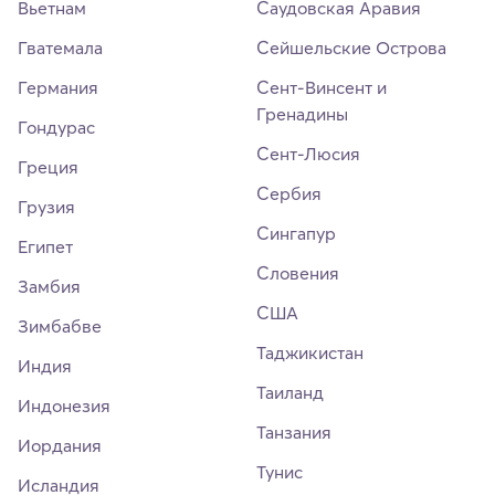
Вьетнам
Саудовская Аравия
Гватемала
Сейшельские Острова
Германия
Сент-Винсент и
Гренадины
Гондурас
Сент-Люсия
Греция
Сербия
Грузия
Сингапур
Египет
Словения
Замбия
США
Зимбабве
Таджикистан
Индия
Таиланд
Индонезия
Танзания
Иордания
Тунис
Исландия