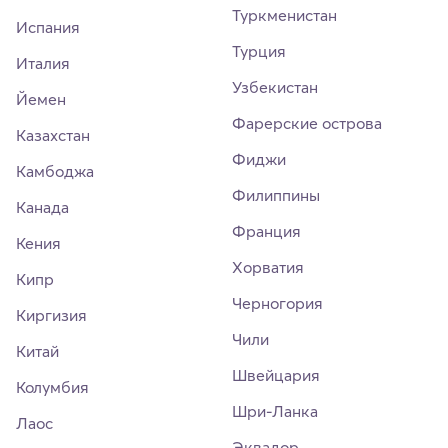
Туркменистан
Испания
Турция
Италия
Узбекистан
Йемен
Фарерские острова
Казахстан
Фиджи
Камбоджа
Филиппины
Канада
Франция
Кения
Хорватия
Кипр
Черногория
Киргизия
Чили
Китай
Швейцария
Колумбия
Шри-Ланка
Лаос
Эквадор