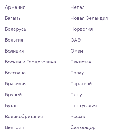
Армения
Непал
Багамы
Новая Зеландия
Беларусь
Норвегия
Бельгия
ОАЭ
Боливия
Оман
Босния и Герцеговина
Пакистан
Ботсвана
Палау
Бразилия
Парагвай
Бруней
Перу
Бутан
Португалия
Великобритания
Россия
Венгрия
Сальвадор