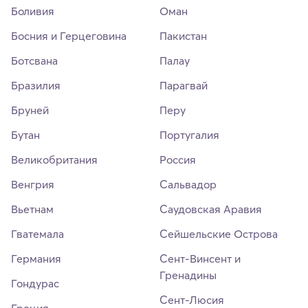
Боливия
Оман
Босния и Герцеговина
Пакистан
Ботсвана
Палау
Бразилия
Парагвай
Бруней
Перу
Бутан
Португалия
Великобритания
Россия
Венгрия
Сальвадор
Вьетнам
Саудовская Аравия
Гватемала
Сейшельские Острова
Германия
Сент-Винсент и
Гренадины
Гондурас
Сент-Люсия
Греция