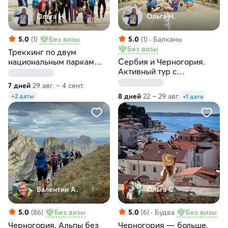
Ольга Н.
Ольга Н.
5.0
(1)
Без визы
5.0
(1)
Балканы
Без визы
Треккинг по двум
национальным паркам
Сербия и Черногория.
Черногории и отдых на
Активный тур с
море
размещением в
7 дней
29 авг. – 4 сент.
коттеджах
8 дней
22 – 29 авг.
+2 даты
+1 дата
Валентин А.
Ольга С.
5.0
(86)
Без визы
5.0
(6)
Будва
Без визы
Черногория. Альпы без
Черногория — больше,