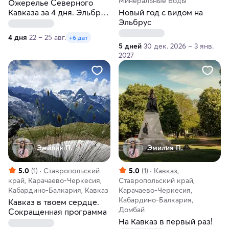
Минеральные Воды
Ожерелье Северного
Кавказа за 4 дня. Эльбрус,
Новый год с видом на
Домбай, Пятигорск и
Эльбрус
Кисловодск
4 дня
22 – 25 авг.
+6 дат
5 дней
30 дек. 2026 – 3 янв.
2027
Эмилия П.
Эмилия П.
5.0
(1)
Ставропольский
5.0
(1)
Кавказ,
край, Карачаево-Черкесия,
Ставропольский край,
Кабардино-Балкария, Кавказ
Карачаево-Черкесия,
Кабардино-Балкария,
Кавказ в твоем сердце.
Домбай
Сокращенная программа
На Кавказ в первый раз!