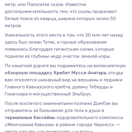
метр, или Полосатая скала. Известна
достопримечательность тем, что скалы прорезают
белые пояса из кварца, ширина которых около 50
метров.
Уникальность этого места в том, что 30 млн лет назад
здесь был океан Тетис, а горные образования
появились благодаря гигантским силам, которые
подняли из глубины недр участок земной коры.
По канатной дороге вы поднимитесь на великолепную
обзорную площадку Хребет Мусса-Ачитара
, откуда
вам откроется шикарный вид на вершины и ледники
Главного Кавказского хребта, долину Теберды и
Гоначхира и могущественный Эльбрус.
После воспетого знаменитыми поэтами Домбая вы
отправитесь за бальзамом для тела и души в
термальные бассейны
оздоровительного комплекса
«Жемчужина Кавказа» в районе города Черкесск —
место для тех, кто приезжает «на воды».