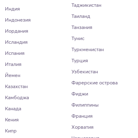
Таджикистан
Индия
Таиланд
Индонезия
Танзания
Иордания
Тунис
Исландия
Туркменистан
Испания
Турция
Италия
Узбекистан
Йемен
Фарерские острова
Казахстан
Фиджи
Камбоджа
Филиппины
Канада
Франция
Кения
Хорватия
Кипр
Черногория