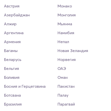
Австрия
Монако
Азербайджан
Монголия
Алжир
Мьянма
Аргентина
Намибия
Армения
Непал
Багамы
Новая Зеландия
Беларусь
Норвегия
Бельгия
ОАЭ
Боливия
Оман
Босния и Герцеговина
Пакистан
Ботсвана
Палау
Бразилия
Парагвай