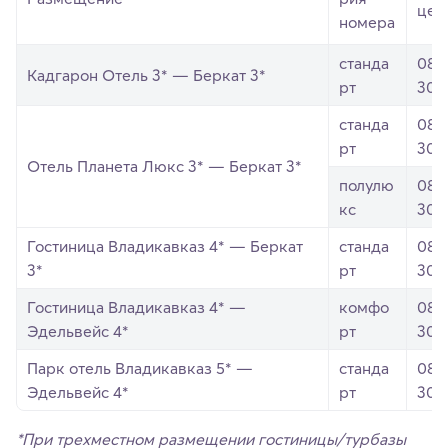
цен
номера
станда
08.
Кадгарон Отель 3* — Беркат 3*
рт
30.1
станда
08.
рт
30.1
Отель Планета Люкс 3* — Беркат 3*
полулю
08.
кс
30.1
Гостиница Владикавказ 4* — Беркат
станда
08.
3*
рт
30.1
Гостиница Владикавказ 4* —
комфо
08.
Эдельвейс 4*
рт
30.1
Парк отель Владикавказ 5* —
станда
08.
Эдельвейс 4*
рт
30.1
*При трехместном размещении гостиницы/турбазы