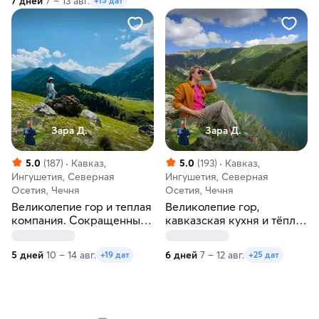
7 дней
7 – 13 авг.
+15 дат
Зара Д.
Зара Д.
5.0
(187)
Кавказ,
5.0
(193)
Кавказ,
Ингушетия, Северная
Ингушетия, Северная
Осетия, Чечня
Осетия, Чечня
Великолепие гор и теплая
Великолепие гор,
компания. Сокращенный
кавказская кухня и тёплая
тур по Кавказу
компания
5 дней
10 – 14 авг.
6 дней
7 – 12 авг.
+19 дат
+25 дат