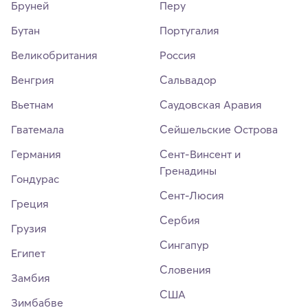
Бруней
Перу
Бутан
Португалия
Великобритания
Россия
Венгрия
Сальвадор
Вьетнам
Саудовская Аравия
Гватемала
Сейшельские Острова
Германия
Сент-Винсент и
Гренадины
Гондурас
Сент-Люсия
Греция
Сербия
Грузия
Сингапур
Египет
Словения
Замбия
США
Зимбабве