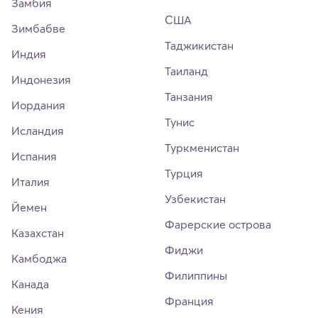
Замбия
США
Зимбабве
Таджикистан
Индия
Таиланд
Индонезия
Танзания
Иордания
Тунис
Исландия
Туркменистан
Испания
Турция
Италия
Узбекистан
Йемен
Фарерские острова
Казахстан
Фиджи
Камбоджа
Филиппины
Канада
Франция
Кения