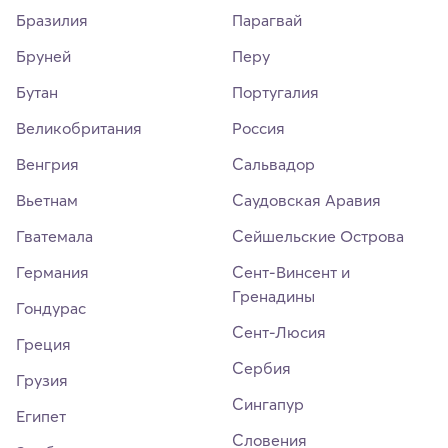
Бразилия
Парагвай
Бруней
Перу
Бутан
Португалия
Великобритания
Россия
Венгрия
Сальвадор
Вьетнам
Саудовская Аравия
Гватемала
Сейшельские Острова
Германия
Сент-Винсент и
Гренадины
Гондурас
Сент-Люсия
Греция
Сербия
Грузия
Сингапур
Египет
Словения