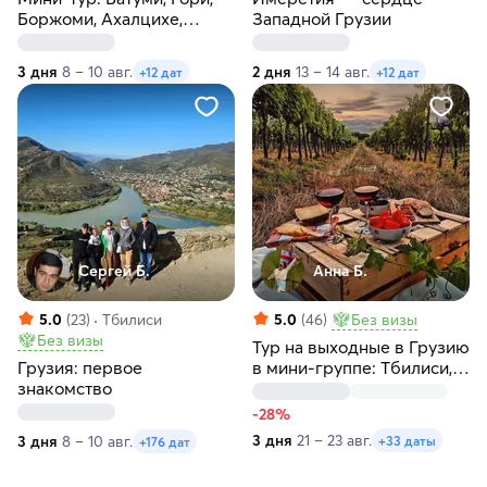
Боржоми, Ахалцихе,
Западной Грузии
Вардзия, Тбилиси
3 дня
8 – 10 авг.
2 дня
13 – 14 авг.
+12 дат
+12 дат
Сергей Б.
Анна Б.
5.0
(23)
Тбилиси
5.0
(46)
Без визы
Без визы
Тур на выходные в Грузию
Грузия: первое
в мини-группе: Тбилиси,
знакомство
Кахетия, Мцхета, Казбеги
-28%
3 дня
21 – 23 авг.
3 дня
8 – 10 авг.
+33 даты
+176 дат