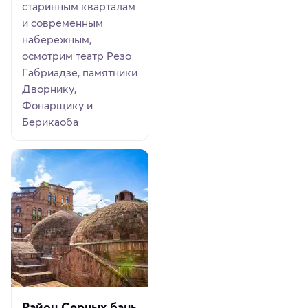
старинным кварталам
и современным
набережным,
осмотрим театр Резо
Габриадзе, памятники
Дворнику,
Фонарщику и
Берикаоба
Район Cерных бань