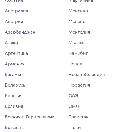
Австралия
Мексика
Австрия
Монако
Азербайджан
Монголия
Алжир
Мьянма
Аргентина
Намибия
Армения
Непал
Багамы
Новая Зеландия
Беларусь
Норвегия
Бельгия
ОАЭ
Боливия
Оман
Босния и Герцеговина
Пакистан
Ботсвана
Палау