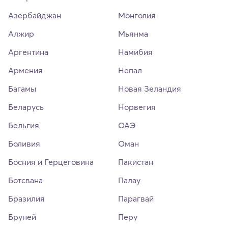
Азербайджан
Монголия
Алжир
Мьянма
Аргентина
Намибия
Армения
Непал
Багамы
Новая Зеландия
Беларусь
Норвегия
Бельгия
ОАЭ
Боливия
Оман
Босния и Герцеговина
Пакистан
Ботсвана
Палау
Бразилия
Парагвай
Бруней
Перу