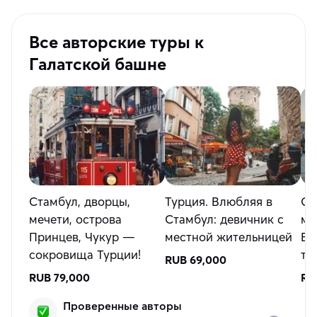
Все авторские туры к
Галатской башне
Стамбул, дворцы,
Турция. Влюбляя в
Ст
мечети, острова
Стамбул: девичник с
ме
Принцев, Чукур —
местной жительницей
Во
сокровища Турции!
ту
RUB 69,000
RUB 79,000
RU
Проверенные авторы