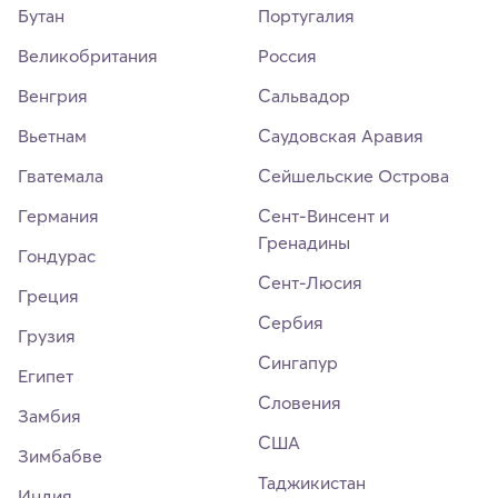
Бутан
Португалия
Великобритания
Россия
Венгрия
Сальвадор
Вьетнам
Саудовская Аравия
Гватемала
Сейшельские Острова
Германия
Сент-Винсент и
Гренадины
Гондурас
Сент-Люсия
Греция
Сербия
Грузия
Сингапур
Египет
Словения
Замбия
США
Зимбабве
Таджикистан
Индия