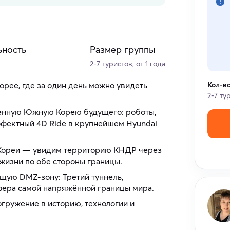
ьность
Размер группы
2-7 туристов, от 1 года
орее, где за один день можно увидеть
Кол-в
2-7 ту
менную Южную Корею будущего: роботы,
ффектный 4D Ride в крупнейшем Hyundai
 Кореи — увидим территорию КНДР через
 жизни по обе стороны границы.
ящую DMZ-зону: Третий туннель,
сфера самой напряжённой границы мира.
огружение в историю, технологии и