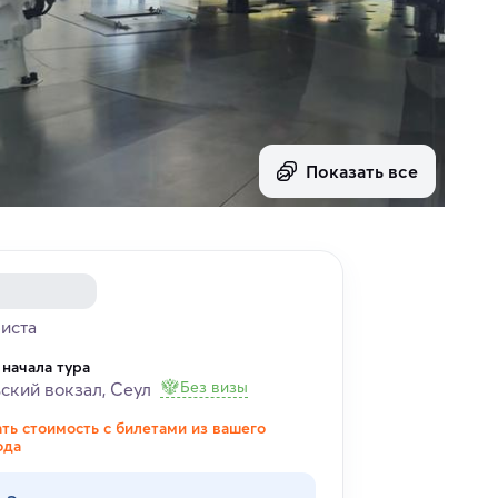
Показать все
риста
 начала тура
Без визы
ский вокзал, Сеул
ать стоимость с билетами из вашего
ода