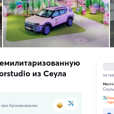
демилитаризованную
orstudio из Сеула
за ту
Место
Сеуль
Узн
гор
 при бронировании.