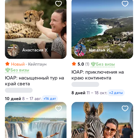
Анастасия У.
Наталья И.
Новый
Кейптаун
5.0
(1)
Без визы
Без визы
ЮАР: приключения на
ЮАР: насыщенный тур на
краю континента
край света
8 дней
11 – 18 окт.
+2 даты
10 дней
8 – 17 авг.
+16 дат