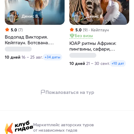
Денис В.
Денис В.
5.0
(7)
5.0
(9)
Кейптаун
Без визы
Водопад Виктория.
Кейптаун. Ботсвана.
ЮАР ритмы Африки:
Большая четверка
пингвины, сафари,
винодельни
10 дней
16 – 25 авг.
+34 даты
10 дней
21 – 30 сент.
+10 дат
Пожаловаться на тур
Маркетплейс авторских туров
от независимых гидов