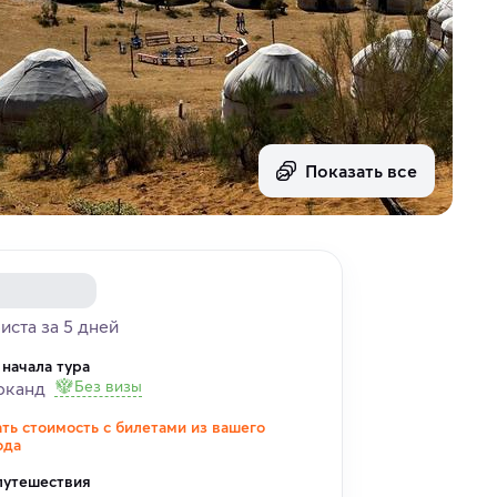
Показать все
риста за 5 дней
 начала тура
Без визы
рканд
ать стоимость с билетами из вашего
ода
путешествия