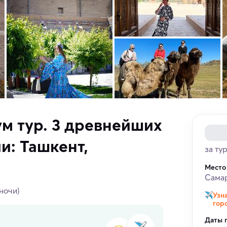
м тур. 3 древнейших
и: Ташкент,
за ту
Место
Сама
 ночи)
Узн
гор
Даты 