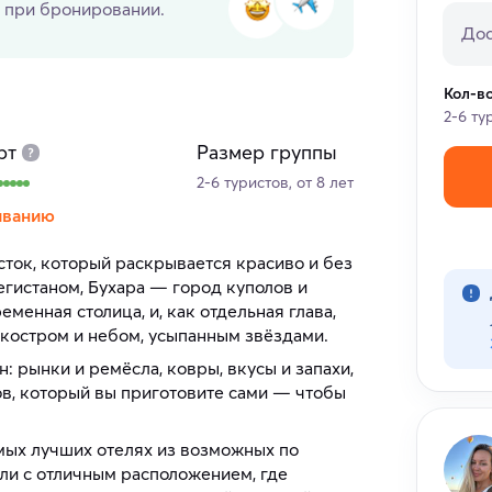
 при бронировании.
Дос
Кол-в
2-6 ту
рт
Размер группы
2-6 туристов, от 8 лет
иванию
сток, который раскрывается красиво и без
егистаном, Бухара — город куполов и
менная столица, и, как отдельная глава,
 костром и небом, усыпанным звёздами.
н: рынки и ремёсла, ковры, вкусы и запахи,
в, который вы приготовите сами — чтобы
амых лучших отелях из возможных по
ли с отличным расположением, где