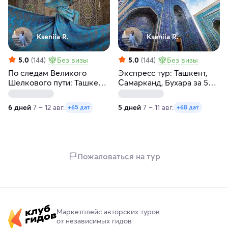
Kseniia R.
Kseniia R.
5.0
(144)
Без визы
5.0
(144)
Без визы
По следам Великого
Экспресс тур: Ташкент,
Шелкового пути: Ташкент,
Самарканд, Бухара за 5
Самарканд, Бухара, Хива
дней
за 6 дней
6 дней
7 – 12 авг.
5 дней
7 – 11 авг.
+65 дат
+68 дат
Пожаловаться на тур
Маркетплейс авторских туров
от независимых гидов