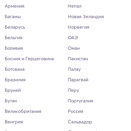
Армения
Непал
Багамы
Новая Зеландия
Беларусь
Норвегия
Бельгия
ОАЭ
Боливия
Оман
Босния и Герцеговина
Пакистан
Ботсвана
Палау
Бразилия
Парагвай
Бруней
Перу
Бутан
Португалия
Великобритания
Россия
Венгрия
Сальвадор