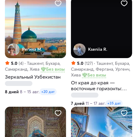
Регина М.
Kseniia R.
5.0
(4)
Ташкент, Бухара,
5.0
(127)
Ташкент, Бухара,
Самарканд, Хива
Без визы
Самарканд, Фергана, Ургенч,
Хива
Без визы
Зеркальный Узбекистан
От края до края —
восточные горизонты:
8 дней
8 – 15 авг.
+20 дат
Фергана, Коканд, Ташкент,
Самарканд, Бухара, Хива
7 дней
11 – 17 авг.
+35 дат
за 7 дней