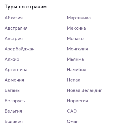
Туры по странам
Абхазия
Мартиника
Австралия
Мексика
Австрия
Монако
Азербайджан
Монголия
Алжир
Мьянма
Аргентина
Намибия
Армения
Непал
Багамы
Новая Зеландия
Беларусь
Норвегия
Бельгия
ОАЭ
Боливия
Оман