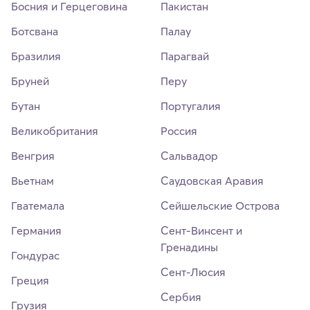
Босния и Герцеговина
Пакистан
Ботсвана
Палау
Бразилия
Парагвай
Бруней
Перу
Бутан
Португалия
Великобритания
Россия
Венгрия
Сальвадор
Вьетнам
Саудовская Аравия
Гватемала
Сейшельские Острова
Германия
Сент-Винсент и
Гренадины
Гондурас
Сент-Люсия
Греция
Сербия
Грузия