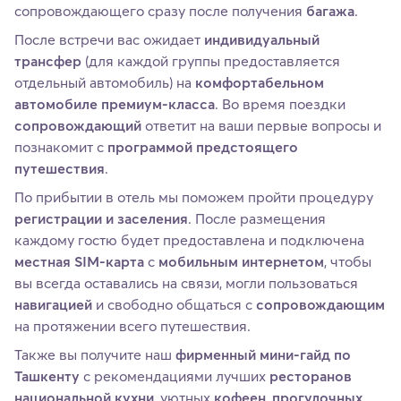
сопровождающего сразу после получения
багажа
.
После встречи вас ожидает
индивидуальный
трансфер
(для каждой группы предоставляется
отдельный автомобиль) на
комфортабельном
автомобиле премиум‑класса
. Во время поездки
сопровождающий
ответит на ваши первые вопросы и
познакомит с
программой предстоящего
путешествия
.
По прибытии в отель мы поможем пройти процедуру
регистрации и заселения
. После размещения
каждому гостю будет предоставлена и подключена
местная SIM‑карта
с
мобильным интернетом
, чтобы
вы всегда оставались на связи, могли пользоваться
навигацией
и свободно общаться с
сопровождающим
на протяжении всего путешествия.
Также вы получите наш
фирменный мини‑гайд по
Ташкенту
с рекомендациями лучших
ресторанов
национальной кухни
, уютных
кофеен
,
прогулочных