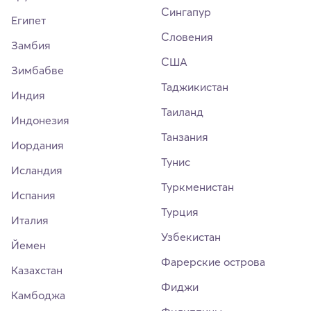
Сингапур
Египет
Словения
Замбия
США
Зимбабве
Таджикистан
Индия
Таиланд
Индонезия
Танзания
Иордания
Тунис
Исландия
Туркменистан
Испания
Турция
Италия
Узбекистан
Йемен
Фарерские острова
Казахстан
Фиджи
Камбоджа