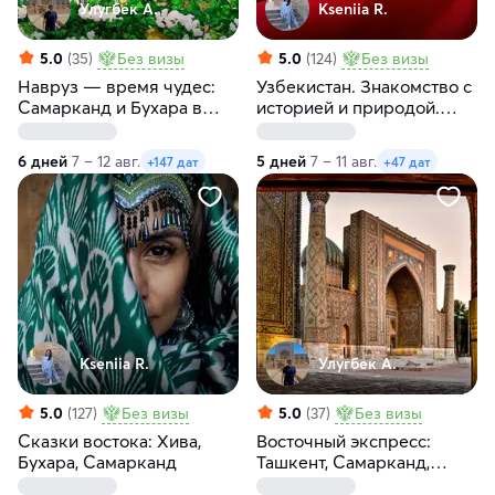
Улугбек А.
Kseniia R.
5.0
(35)
Без визы
5.0
(124)
Без визы
Навруз — время чудес:
Узбекистан. Знакомство с
Самарканд и Бухара в
историей и природой.
цвету за 6 дней
Бухара, Самарканд,
Ташкентская область
6 дней
7 – 12 авг.
5 дней
7 – 11 авг.
+147 дат
+47 дат
Kseniia R.
Улугбек А.
5.0
(127)
Без визы
5.0
(37)
Без визы
Сказки востока: Хива,
Восточный экспресс:
Бухара, Самарканд
Ташкент, Самарканд,
горы, Чимган за 4 дня