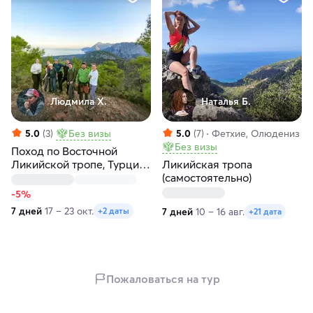
Людмила Х.
Наталья Б.
5.0
(3)
Без визы
5.0
(7)
Фетхие, Олюдениз
Без визы
Поход по Восточной
Ликийской тропе, Турция:
Ликийская тропа
море, горы и древняя
(самостоятельно)
Ликия
-5%
7 дней
17 – 23 окт.
7 дней
10 – 16 авг.
+2 даты
+21 дата
Пожаловаться на тур