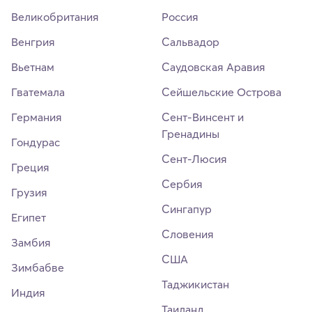
Великобритания
Россия
Венгрия
Сальвадор
Вьетнам
Саудовская Аравия
Гватемала
Сейшельские Острова
Германия
Сент-Винсент и
Гренадины
Гондурас
Сент-Люсия
Греция
Сербия
Грузия
Сингапур
Египет
Словения
Замбия
США
Зимбабве
Таджикистан
Индия
Таиланд