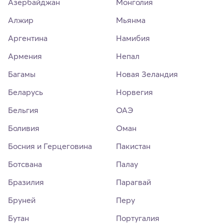
Азербайджан
Монголия
Алжир
Мьянма
Аргентина
Намибия
Армения
Непал
Багамы
Новая Зеландия
Беларусь
Норвегия
Бельгия
ОАЭ
Боливия
Оман
Босния и Герцеговина
Пакистан
Ботсвана
Палау
Бразилия
Парагвай
Бруней
Перу
Бутан
Португалия