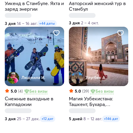
Уикенд в Стамбуле. Яхта и
Авторский женский тур в
заряд энергии
Стамбул
3 дня
2 – 4 окт.
3 дня
14 – 16 авг.
+44 даты
Людмила И.
Улугбек А.
5.0
(4)
Без визы
5.0
(39)
Без визы
Снежные выходные в
Магия Узбекистана:
Каппадокии
Ташкент, Бухара,
Самарканд за 5 дней
3 дня
25 – 27 дек.
5 дней
8 – 12 авг.
+12 дат
+146 дат