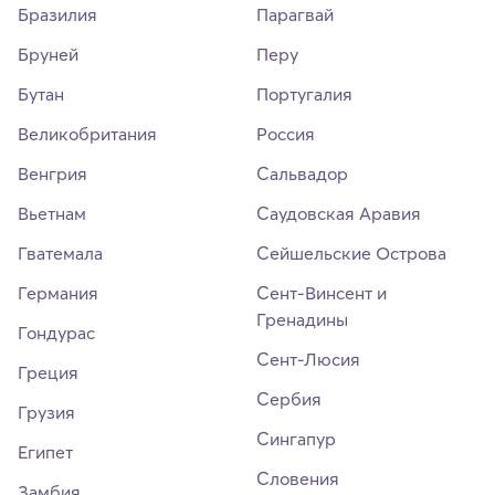
Бразилия
Парагвай
Бруней
Перу
Бутан
Португалия
Великобритания
Россия
Венгрия
Сальвадор
Вьетнам
Саудовская Аравия
Гватемала
Сейшельские Острова
Германия
Сент-Винсент и
Гренадины
Гондурас
Сент-Люсия
Греция
Сербия
Грузия
Сингапур
Египет
Словения
Замбия