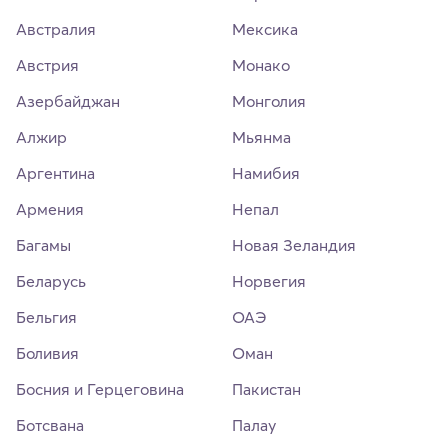
Австралия
Мексика
Австрия
Монако
Азербайджан
Монголия
Алжир
Мьянма
Аргентина
Намибия
Армения
Непал
Багамы
Новая Зеландия
Беларусь
Норвегия
Бельгия
ОАЭ
Боливия
Оман
Босния и Герцеговина
Пакистан
Ботсвана
Палау