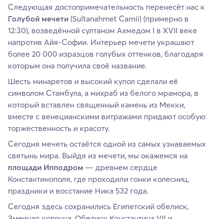
Следующая достопримечательность перенесёт нас к
Голубой мечети
(Sultanahmet Camii) (примерно в
12:30), возведённой султаном Ахмедом I в XVII веке
напротив Айя-Софии. Интерьер мечети украшают
более 20 000 изразцов голубых оттенков, благодаря
которым она получила своё название.
Шесть минаретов и высокий купол сделали её
символом Стамбула, а михраб из белого мрамора, в
который вставлен священный камень из Мекки,
вместе с венецианскими витражами придают особую
торжественность и красоту.
Сегодня мечеть остаётся одной из самых узнаваемых
святынь мира. Выйдя из мечети, мы окажемся на
площади Ипподром
— древнем сердце
Константинополя, где проходили гонки колесниц,
праздники и восстание Ника 532 года.
Сегодня здесь сохранились Египетский обелиск,
Змеиная колонна, Обелиск Константина VII и