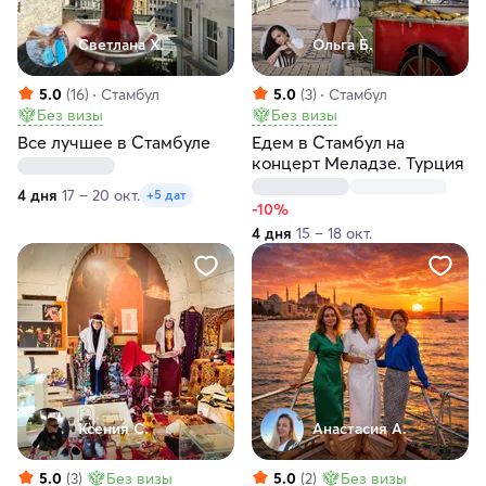
Светлана Х.
Ольга Б.
5.0
(16)
Стамбул
5.0
(3)
Стамбул
Без визы
Без визы
Все лучшее в Стамбуле
Едем в Стамбул на
концерт Меладзе. Турция
4 дня
17 – 20 окт.
+5 дат
-10%
4 дня
15 – 18 окт.
Ксения С.
Анастасия А.
5.0
(3)
Без визы
5.0
(2)
Без визы