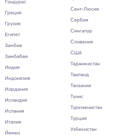
Гондурас
Сент-Люсия
Греция
Сербия
Грузия
Сингапур
Египет
Словения
Замбия
США
Зимбабве
Таджикистан
Индия
Таиланд
Индонезия
Танзания
Иордания
Тунис
Исландия
Туркменистан
Испания
Турция
Италия
Узбекистан
Йемен