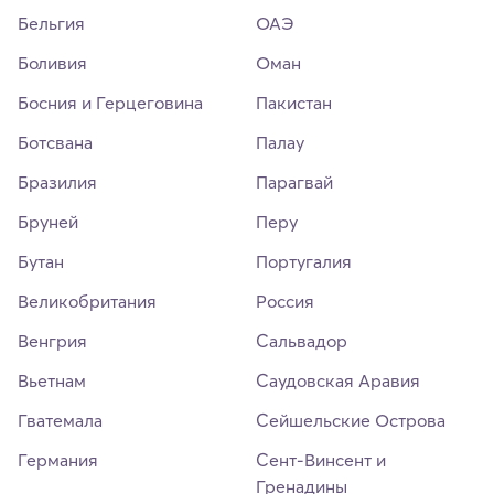
Бельгия
ОАЭ
Боливия
Оман
Босния и Герцеговина
Пакистан
Ботсвана
Палау
Бразилия
Парагвай
Бруней
Перу
Бутан
Португалия
Великобритания
Россия
Венгрия
Сальвадор
Вьетнам
Саудовская Аравия
Гватемала
Сейшельские Острова
Германия
Сент-Винсент и
Гренадины