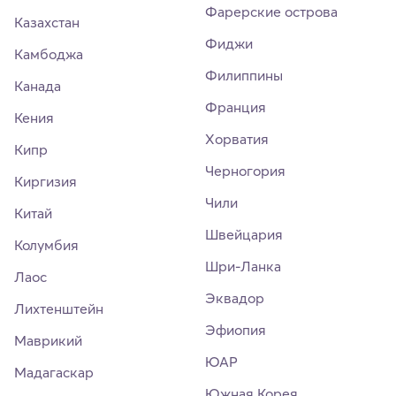
Фарерские острова
Казахстан
Фиджи
Камбоджа
Филиппины
Канада
Франция
Кения
Хорватия
Кипр
Черногория
Киргизия
Чили
Китай
Швейцария
Колумбия
Шри-Ланка
Лаос
Эквадор
Лихтенштейн
Эфиопия
Маврикий
ЮАР
Мадагаскар
Южная Корея