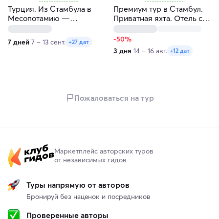
Турция. Из Стамбула в
Премиум тур в Стамбул.
Месопотамию —
Приватная яхта. Отель с
древнюю цивилизацию
видом на Босфор. Без
толпы
-50%
7 дней
7 – 13 сент.
+27 дат
3 дня
14 – 16 авг.
+12 дат
Пожаловаться на тур
Маркетплейс авторских туров
от независимых гидов
Туры напрямую от авторов
Бронируй без наценок и посредников
Проверенные авторы