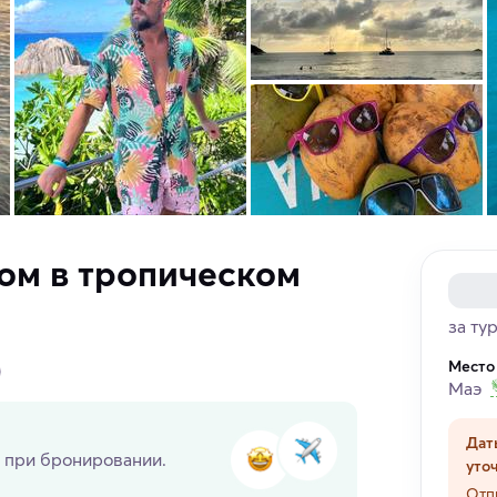
ом в тропическом
за ту
Место
)
Маэ
Дат
 при бронировании.
уто
Отп