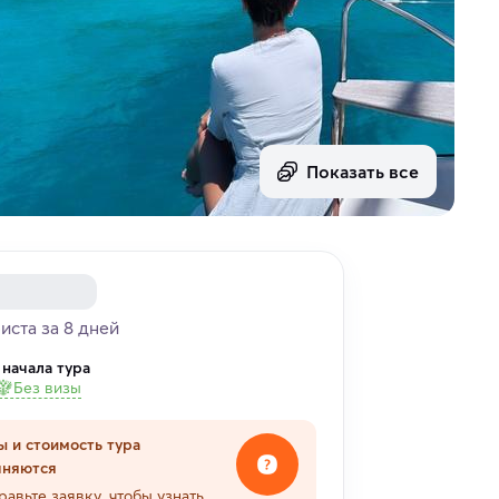
Показать все
риста за 8 дней
 начала тура
Без визы
ы и стоимость тура
чняются
равьте заявку, чтобы узнать