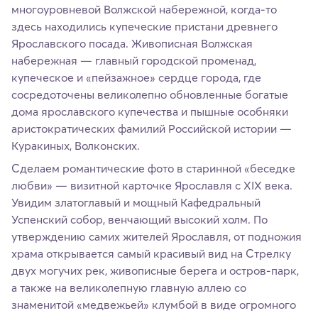
многоуровневой Волжской набережной, когда-то
здесь находились купеческие пристани древнего
Ярославского посада. Живописная Волжская
набережная — главный городской променад,
купеческое и «пейзажное» сердце города, где
сосредоточены великолепно обновленные богатые
дома ярославского купечества и пышные особняки
аристократических фамилий Российской истории —
Куракиных, Волконских.
Сделаем романтические фото в старинной «беседке
любви» — визитной карточке Ярославля с XIX века.
Увидим златоглавый и мощный Кафедральный
Успенский собор, венчающий высокий холм. По
утверждению самих жителей Ярославля, от подножия
храма открывается самый красивый вид на Стрелку
двух могучих рек, живописные берега и остров-парк,
а также на великолепную главную аллею со
знаменитой «медвежьей» клумбой в виде огромного