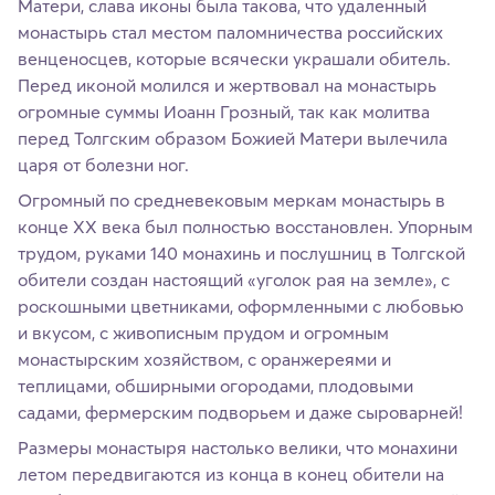
Матери, слава иконы была такова, что удаленный
монастырь стал местом паломничества российских
венценосцев, которые всячески украшали обитель.
Перед иконой молился и жертвовал на монастырь
огромные суммы Иоанн Грозный, так как молитва
перед Толгским образом Божией Матери вылечила
царя от болезни ног.
Огромный по средневековым меркам монастырь в
конце XX века был полностью восстановлен. Упорным
трудом, руками 140 монахинь и послушниц в Толгской
обители создан настоящий «уголок рая на земле», с
роскошными цветниками, оформленными с любовью
и вкусом, с живописным прудом и огромным
монастырским хозяйством, с оранжереями и
теплицами, обширными огородами, плодовыми
садами, фермерским подворьем и даже сыроварней!
Размеры монастыря настолько велики, что монахини
летом передвигаются из конца в конец обители на