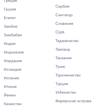
Греция
Сербия
Грузия
Сингапур
Египет
Словения
Замбия
США
Зимбабве
Таджикистан
Индия
Таиланд
Индонезия
Танзания
Иордания
Тунис
Исландия
Туркменистан
Испания
Турция
Италия
Узбекистан
Йемен
Фарерские острова
Казахстан