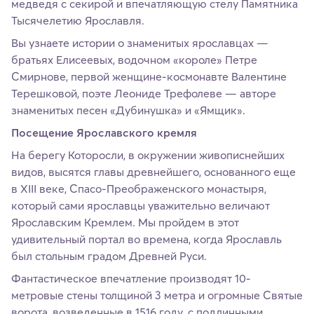
медведя с секирой и впечатляющую стелу Памятника
Тысячелетию Ярославля.
Вы узнаете истории о знаменитых ярославцах —
братьях Елисеевых, водочном «короле» Петре
Смирнове, первой женщине-космонавте Валентине
Терешковой, поэте Леониде Трефолеве — авторе
знаменитых песен «Дубинушка» и «Ямщик».
Посещение Ярославского кремля
На берегу Которосли, в окружении живописнейших
видов, высятся главы древнейшего, основанного еще
в XIII веке, Спасо-Преображенского монастыря,
который сами ярославцы уважительно величают
Ярославским Кремлем. Мы пройдем в этот
удивительный портал во времена, когда Ярославль
был стольным градом Древней Руси.
Фантастическое впечатление производят 10-
метровые стены толщиной 3 метра и огромные Святые
ворота, возведенные в 1516 году, с подлинными