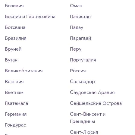
Боливия
Оман
Босния и Герцеговина
Пакистан
Ботсвана
Палау
Бразилия
Парагвай
Бруней
Перу
Бутан
Португалия
Великобритания
Россия
Венгрия
Сальвадор
Вьетнам
Саудовская Аравия
Гватемала
Сейшельские Острова
Германия
Сент-Винсент и
Гренадины
Гондурас
Сент-Люсия