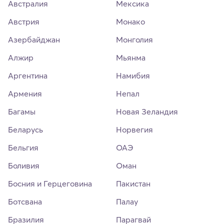
Австралия
Мексика
Австрия
Монако
Азербайджан
Монголия
Алжир
Мьянма
Аргентина
Намибия
Армения
Непал
Багамы
Новая Зеландия
Беларусь
Норвегия
Бельгия
ОАЭ
Боливия
Оман
Босния и Герцеговина
Пакистан
Ботсвана
Палау
Бразилия
Парагвай