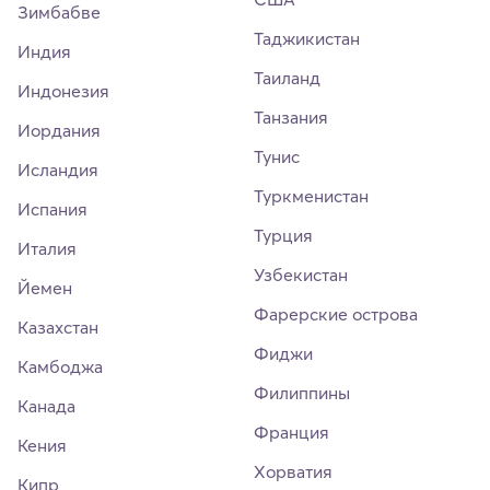
Зимбабве
Таджикистан
Индия
Таиланд
Индонезия
Танзания
Иордания
Тунис
Исландия
Туркменистан
Испания
Турция
Италия
Узбекистан
Йемен
Фарерские острова
Казахстан
Фиджи
Камбоджа
Филиппины
Канада
Франция
Кения
Хорватия
Кипр