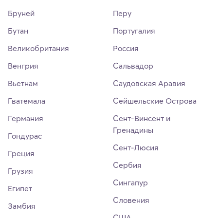
Бруней
Перу
Бутан
Португалия
Великобритания
Россия
Венгрия
Сальвадор
Вьетнам
Саудовская Аравия
Гватемала
Сейшельские Острова
Германия
Сент-Винсент и
Гренадины
Гондурас
Сент-Люсия
Греция
Сербия
Грузия
Сингапур
Египет
Словения
Замбия
США