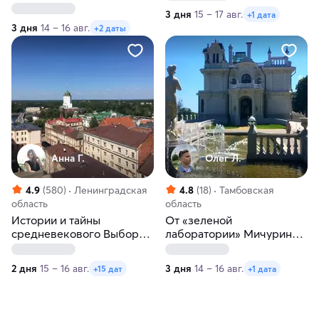
тур из Москвы: Рязань –
3 дня
15 – 17 авг.
+1 дата
Тула – Чехов
3 дня
14 – 16 авг.
+2 даты
Анна Г.
Олег Л.
4.9
(580)
Ленинградская
4.8
(18)
Тамбовская
область
область
Истории и тайны
От «зеленой
средневекового Выборга.
лаборатории» Мичурина
Весна-лето
до мест вдохновения
Рахманинова
2 дня
15 – 16 авг.
3 дня
14 – 16 авг.
+15 дат
+1 дата