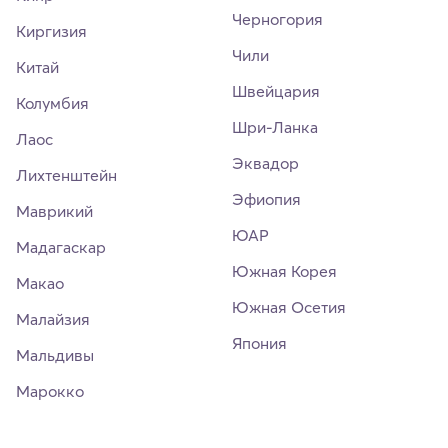
Черногория
Киргизия
Чили
Китай
Швейцария
Колумбия
Шри-Ланка
Лаос
Эквадор
Лихтенштейн
Эфиопия
Маврикий
ЮАР
Мадагаскар
Южная Корея
Макао
Южная Осетия
Малайзия
Япония
Мальдивы
Марокко