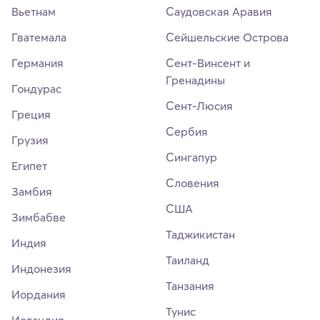
Вьетнам
Саудовская Аравия
Гватемала
Сейшельские Острова
Германия
Сент-Винсент и
Гренадины
Гондурас
Сент-Люсия
Греция
Сербия
Грузия
Сингапур
Египет
Словения
Замбия
США
Зимбабве
Таджикистан
Индия
Таиланд
Индонезия
Танзания
Иордания
Тунис