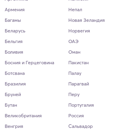
Армения
Непал
Багамы
Новая Зеландия
Беларусь
Норвегия
Бельгия
ОАЭ
Боливия
Оман
Босния и Герцеговина
Пакистан
Ботсвана
Палау
Бразилия
Парагвай
Бруней
Перу
Бутан
Португалия
Великобритания
Россия
Венгрия
Сальвадор