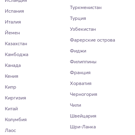
Исландия
Туркменистан
Испания
Турция
Италия
Узбекистан
Йемен
Фарерские острова
Казахстан
Фиджи
Камбоджа
Филиппины
Канада
Франция
Кения
Хорватия
Кипр
Черногория
Киргизия
Чили
Китай
Швейцария
Колумбия
Шри-Ланка
Лаос