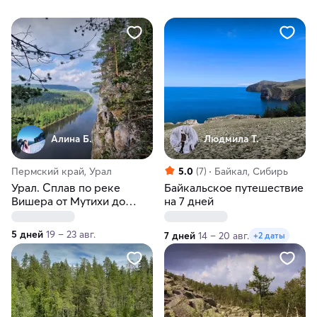
Алина Б.
Людмила Т.
Пермский край, Урал
5.0
(7)
Байкал, Сибирь
Урал. Сплав по реке
Байкальское путешествие
Вишера от Мутихи до
на 7 дней
Красновишерска
5 дней
19 – 23 авг.
7 дней
14 – 20 авг.
+2 даты