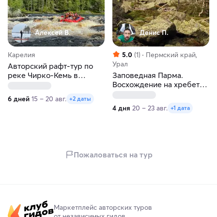
Алексей В.
Денис П.
Карелия
5.0
(1)
Пермский край,
Урал
Авторский рафт-тур по
реке Чирко-Кемь в
Заповедная Парма.
Северной Карелии
Восхождение на хребет
Чувал
6 дней
15 – 20 авг.
+2 даты
4 дня
20 – 23 авг.
+1 дата
Пожаловаться на тур
Маркетплейс авторских туров
от независимых гидов