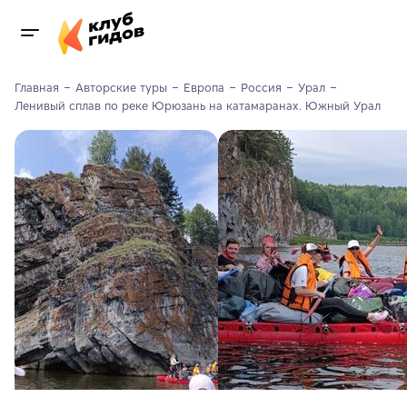
Главная
Авторские туры
Европа
Россия
Урал
Ленивый сплав по реке Юрюзань на катамаранах. Южный Урал