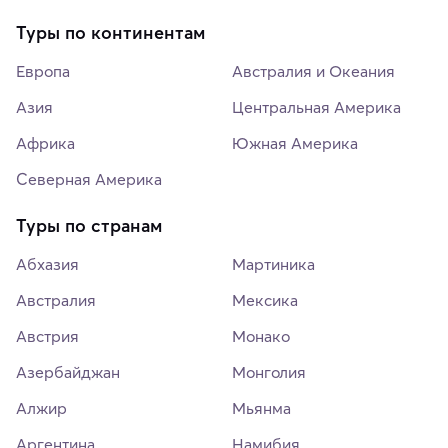
Туры по континентам
Европа
Австралия и Океания
Азия
Центральная Америка
Африка
Южная Америка
Северная Америка
Туры по странам
Абхазия
Мартиника
Австралия
Мексика
Австрия
Монако
Азербайджан
Монголия
Алжир
Мьянма
Аргентина
Намибия