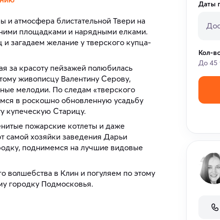
Даты 
ы и атмосфера блистательной Твери на
Дос
дними площадками и нарядными елками.
и загадаем желание у тверского купца-
Кол-в
До 45 
ая за красоту пейзажей полюбилась
тому живописцу Валентину Серову,
чные мелодии. По следам «тверского
имся в роскошно обновленную усадьбу
у купеческую Старицу.
енитые пожарские котлеты и даже
от самой хозяйки заведения Дарьи
родку, поднимемся на лучшие видовые
о волшебства в Клин и погуляем по этому
му городку Подмосковья.