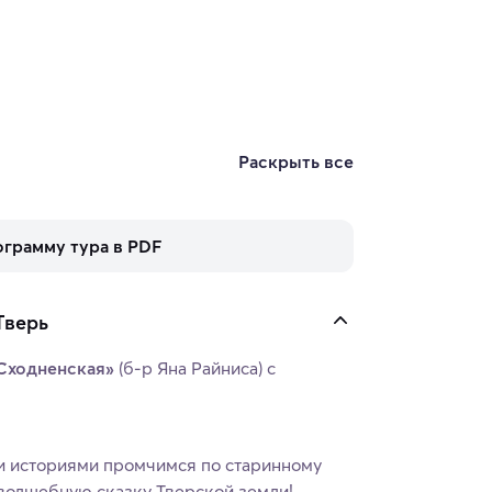
Раскрыть все
ограмму тура в PDF
Тверь
 «Сходненская»
(б-р Яна Райниса) с
 историями промчимся по старинному
волшебную сказку Тверской земли!