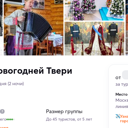
овогодней Твери
от
дня
(2 ночи)
за ту
Место
Москв
линия
Размер группы
Узн
его
До 45 туристов, от 5 лет
гор
анию