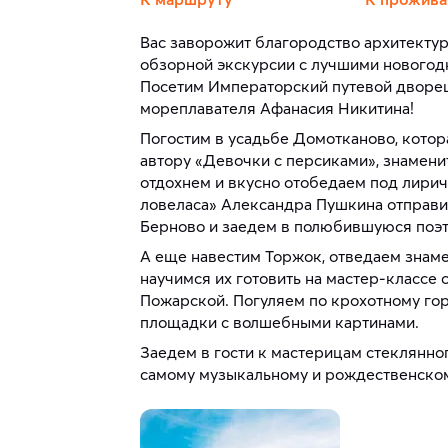
Вас заворожит благородство архитектур
обзорной экскурсии с лучшими нового
Посетим Императорский путевой дворец 
мореплавателя Афанасия Никитина!
Погостим в усадьбе Домотканово, котор
автору «Девочки с персиками», знамени
отдохнем и вкусно отобедаем под лири
ловеласа» Александра Пушкина отправ
Берново и заедем в полюбившуюся поэт
А еще навестим Торжок, отведаем знам
научимся их готовить на мастер-классе 
Пожарской. Погуляем по крохотному го
площадки с волшебными картинами.
Заедем в гости к мастерицам стеклянног
самому музыкальному и рождественско