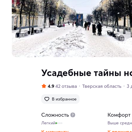
Усадебные тайны н
4.9
42 отзыва
Тверская область
3 
В избранное
Сложность
Комфорт
Легкий
Выше средн
К маршруту
К прожив