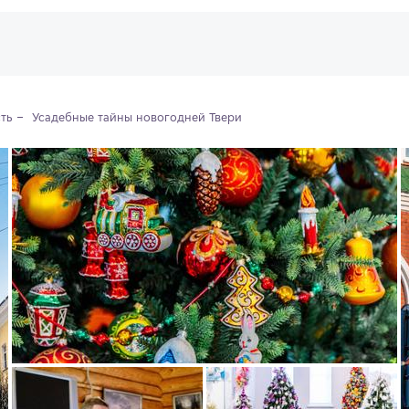
ть
 Усадебные тайны новогодней Твери