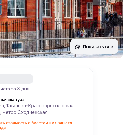
Показать все
риста за 3 дня
 начала тура
а, Таганско-Краснопресненская
, метро Сходненская
ать стоимость с билетами из вашего
ода