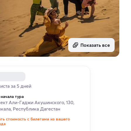
Показать все
риста за 5 дней
 начала тура
ект Али-Гаджи Акушинского, 130,
кала, Республика Дагестан
ать стоимость с билетами из вашего
ода