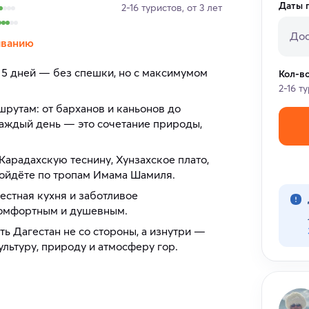
Даты 
2-16 туристов, от 3 лет
Дос
иванию
 5 дней — без спешки, но с максимумом
Кол-в
2-16 т
утам: от барханов и каньонов до
Каждый день — это сочетание природы,
 Карадахскую теснину, Хунзахское плато,
ройдёте по тропам Имама Шамиля.
естная кухня и заботливое
комфортным и душевным.
ть Дагестан не со стороны, а изнутри —
ультуру, природу и атмосферу гор.