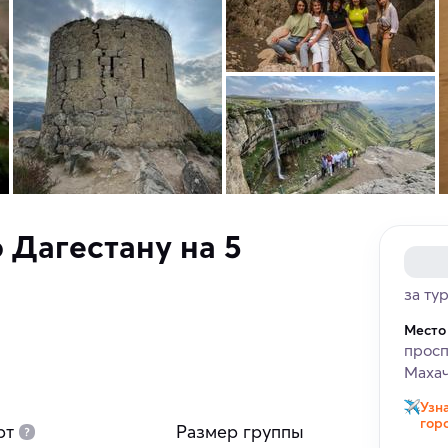
 Дагестану на 5
за ту
Место
просп
Махач
Узн
гор
рт
Размер группы