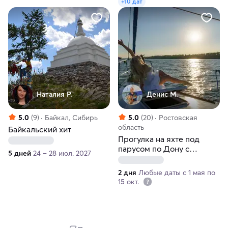
+10 дат
Наталия Р.
Денис М.
5.0
(9)
Байкал, Сибирь
5.0
(20)
Ростовская
область
Байкальский хит
Прогулка на яхте под
парусом по Дону с
5 дней
24 – 28 июл. 2027
купанием и песнями под
гитару
2 дня
Любые даты с 1 мая по
15 окт.