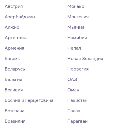
Австрия
Монако
Азербайджан
Монголия
Алжир
Мьянма
Аргентина
Намибия
Армения
Непал
Багамы
Новая Зеландия
Беларусь
Норвегия
Бельгия
ОАЭ
Боливия
Оман
Босния и Герцеговина
Пакистан
Ботсвана
Палау
Бразилия
Парагвай