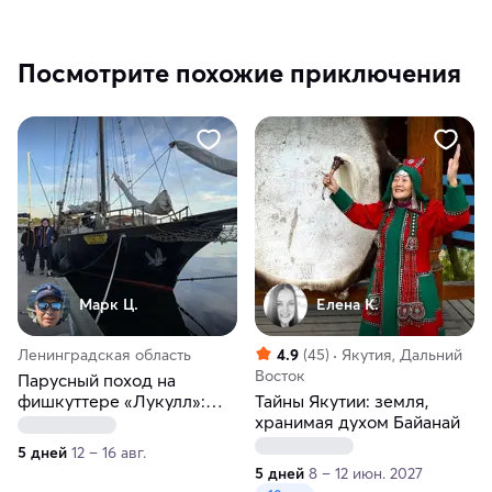
Посмотрите похожие приключения
Марк Ц.
Елена К.
Ленинградская область
4.9
(45)
Якутия, Дальний
Восток
Парусный поход на
фишкуттере «Лукулл»:
Тайны Якутии: земля,
форты, острова и ветер
хранимая духом Байанай
Финского залива
5 дней
12 – 16 авг.
5 дней
8 – 12 июн. 2027