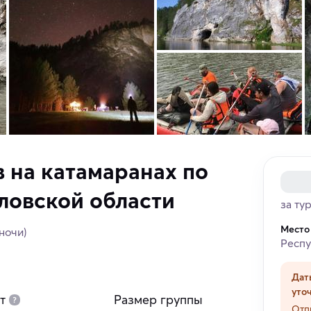
в на катамаранах по
ловской области
за ту
Место
 ночи)
Респу
Дат
уто
т
Размер группы
Отп