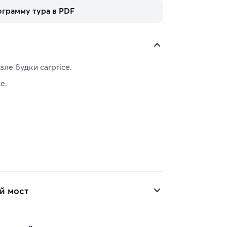
ограмму тура в PDF
зле будки carprice.
е.
й мост