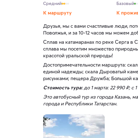
Средний
Базовый
К маршруту
К прожи
Друзья, мы с вами счастливые люди, пот
Поволжья, и за 10-12 часов мы можем до
Сплав на катамаранах по реке Серга в 
сплава мы посетим множество природны
красотой уральской природы!
Достопримечательности маршрута: скала
единой надежды; скала Дыроватый каме
рисунками; пещера Дружба; Большой ка
Стоимость тура:
до 1 марта: 22 990 ₽; с 1
Это автобусный тур из города Казань, м
города и Республики Татарстан.