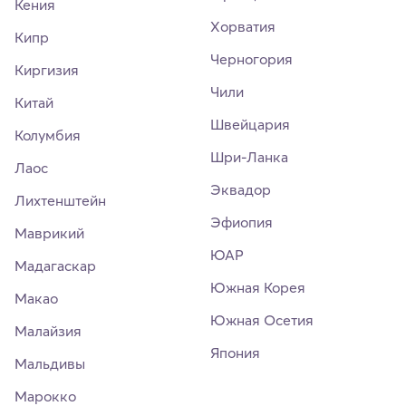
Кения
Хорватия
Кипр
Черногория
Киргизия
Чили
Китай
Швейцария
Колумбия
Шри-Ланка
Лаос
Эквадор
Лихтенштейн
Эфиопия
Маврикий
ЮАР
Мадагаскар
Южная Корея
Макао
Южная Осетия
Малайзия
Япония
Мальдивы
Марокко