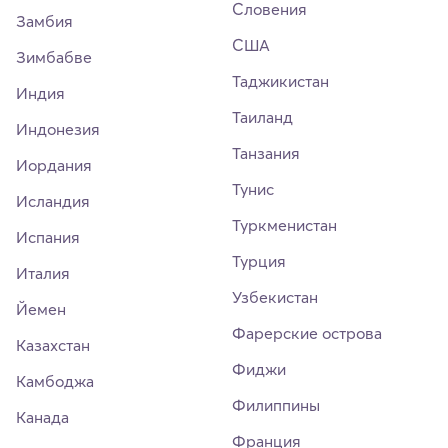
Словения
Замбия
США
Зимбабве
Таджикистан
Индия
Таиланд
Индонезия
Танзания
Иордания
Тунис
Исландия
Туркменистан
Испания
Турция
Италия
Узбекистан
Йемен
Фарерские острова
Казахстан
Фиджи
Камбоджа
Филиппины
Канада
Франция