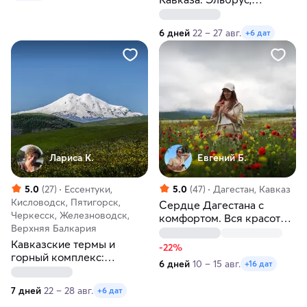
Домбай, Чегем,
источники. Бизнес-отель
6 дней
22 – 27 авг.
+6 дат
Лариса К.
Евгений Б.
5.0
(27)
Ессентуки,
5.0
(47)
Дагестан, Кавказ
Кисловодск, Пятигорск,
Сердце Дагестана с
Черкесск, Железноводск,
комфортом. Вся красота
Верхняя Балкария
«Страны гор»
Кавказские термы и
-22%
горный комплекс:
6 дней
10 – 15 авг.
+16 дат
Эльбрус, Домбай, Чегем,
термальные и
7 дней
22 – 28 авг.
+6 дат
минеральные источники