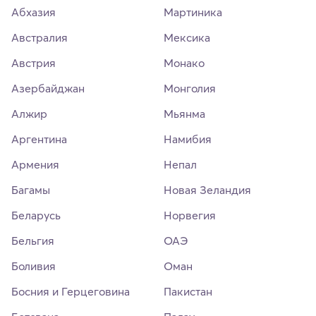
Абхазия
Мартиника
Австралия
Мексика
Австрия
Монако
Азербайджан
Монголия
Алжир
Мьянма
Аргентина
Намибия
Армения
Непал
Багамы
Новая Зеландия
Беларусь
Норвегия
Бельгия
ОАЭ
Боливия
Оман
Босния и Герцеговина
Пакистан