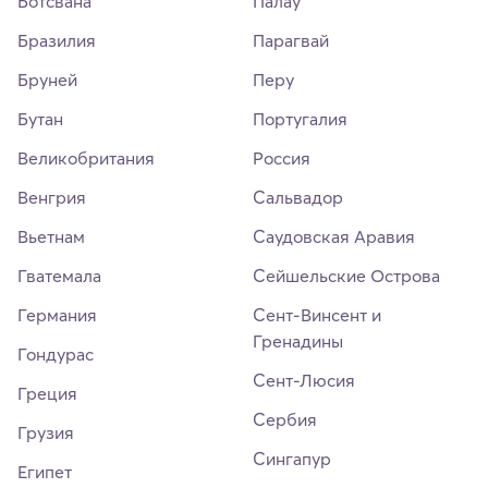
Ботсвана
Палау
Бразилия
Парагвай
Бруней
Перу
Бутан
Португалия
Великобритания
Россия
Венгрия
Сальвадор
Вьетнам
Саудовская Аравия
Гватемала
Сейшельские Острова
Германия
Сент-Винсент и
Гренадины
Гондурас
Сент-Люсия
Греция
Сербия
Грузия
Сингапур
Египет