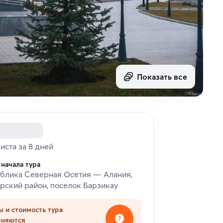
Показать все
риста за 8 дней
 начала тура
блика Северная Осетия — Алания,
рский район, поселок Барзикау
ы и стоимость тура
чняются