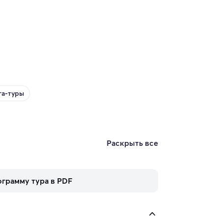
га-туры
Раскрыть все
ограмму тура в PDF