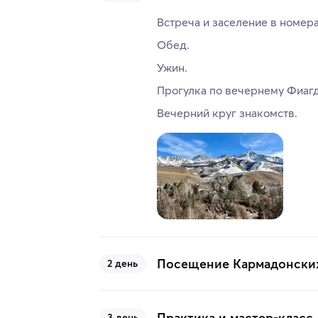
Встреча и заселение в номера
Обед.
Ужин.
Прогулка по вечернему Фиагд
Вечерний круг знакомств.
Посещение Кармадонских
2 день
Практика и мастер-класс
3 день