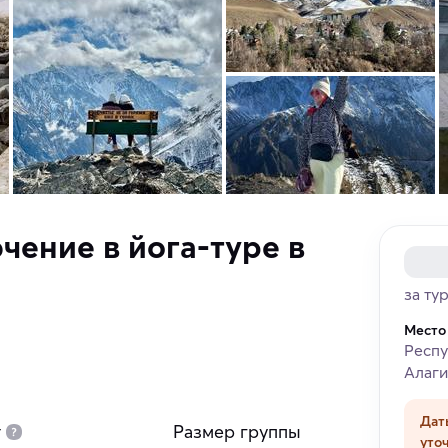
ение в йога-туре в
за ту
Место
Респу
Алаги
Дат
т
Размер группы
уто