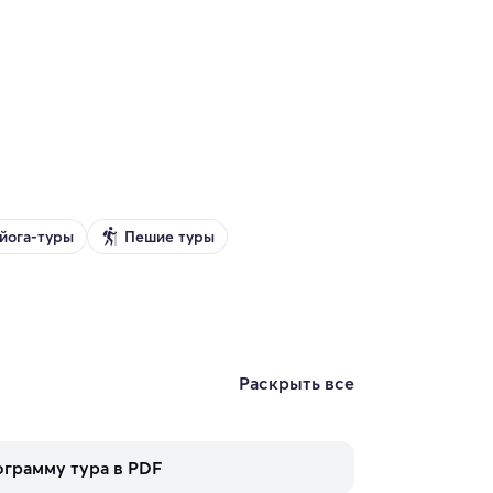
йога-туры
Пешие туры
Раскрыть все
ограмму тура в PDF