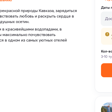
Даты 
рекрасной природы Кавказа, зарядиться
увствовать любовь и раскрыть сердце в
Дос
адушных осетин.
м в красивейшими водопадами, в
бы максимально почувствовать
я в одном из самых уютных отелей
Кол-в
3-10 т