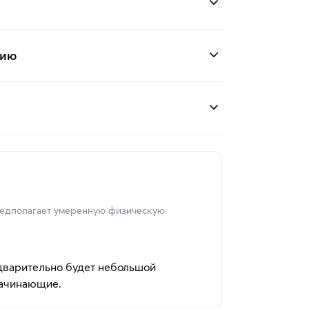
нию
редполагает умеренную физическую
дварительно будет небольшой
начинающие.