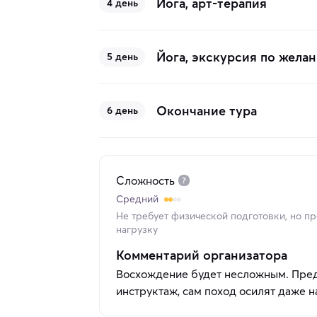
Йога, арт-терапия
4 день
Йога, экскурсия по жела
5 день
Окончание тура
6 день
Сложность
Средний
Не требует физической подготовки, но п
нагрузку
Комментарий организатора
Восхождение будет несложным. Пре
инструктаж, сам поход осилят даже 