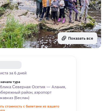
Показать все
риста за 6 дней
 начала тура
блика Северная Осетия — Алания,
бережный район, аэропорт
кавказ (Беслан)
ать стоимость с билетами из вашего
ода