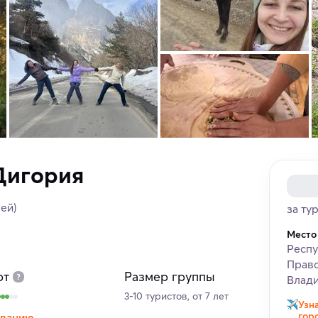
Дигория
чей)
за ту
Место
Респу
Право
рт
Размер группы
Влади
3-10 туристов, от 7 лет
Узн
гор
иванию