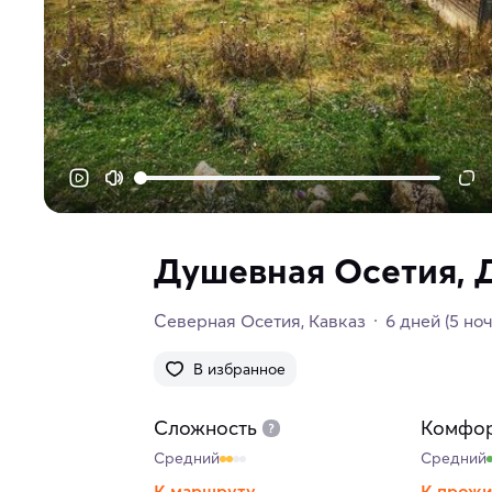
Душевная Осетия, 
Северная Осетия
Кавказ
6 дней
(5 но
В избранное
Сложность
Комфо
Средний
Средний
К маршруту
К прож