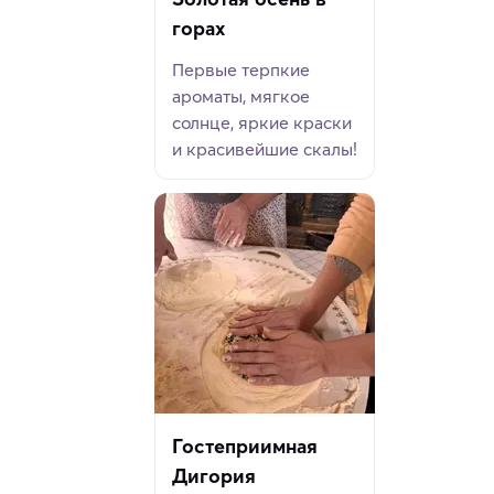
горах
Первые терпкие
ароматы, мягкое
солнце, яркие краски
и красивейшие скалы!
Гостеприимная
Дигория