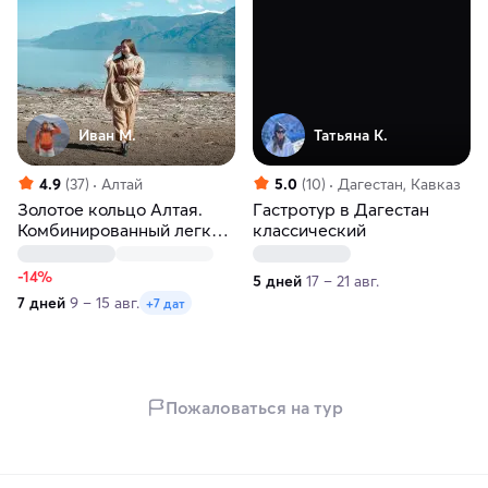
Иван М.
Татьяна К.
4.9
(37)
Алтай
5.0
(10)
Дагестан, Кавказ
Золотое кольцо Алтая.
Гастротур в Дагестан
Комбинированный легкий
классический
тур по самым главным
местам
-14%
5 дней
17 – 21 авг.
7 дней
9 – 15 авг.
+7 дат
Пожаловаться на тур