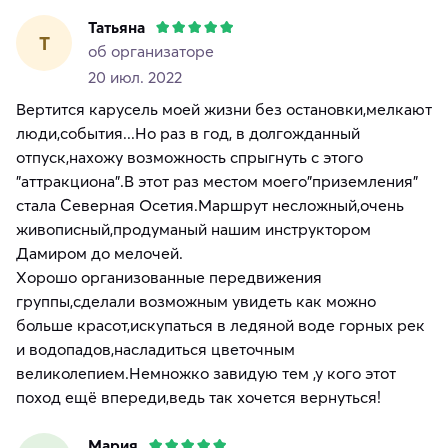
Татьяна
Т
об организаторе
20 июл. 2022
Вертится карусель моей жизни без остановки,мелкают
люди,события...Но раз в год, в долгожданный
отпуск,нахожу возможность спрыгнуть с этого
"аттракциона".В этот раз местом моего"приземления"
стала Северная Осетия.Маршрут несложный,очень
живописный,продуманый нашим инструктором
Дамиром до мелочей.
Хорошо организованные передвижения
группы,сделали возможным увидеть как можно
больше красот,искупаться в ледяной воде горных рек
и водопадов,насладиться цветочным
великолепием.Немножко завидую тем ,у кого этот
поход ещё впереди,ведь так хочется вернуться!
Мария