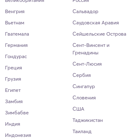
Венгрия
Сальвадор
Вьетнам
Саудовская Аравия
Гватемала
Сейшельские Острова
Германия
Сент-Винсент и
Гренадины
Гондурас
Сент-Люсия
Греция
Сербия
Грузия
Сингапур
Египет
Словения
Замбия
США
Зимбабве
Таджикистан
Индия
Таиланд
Индонезия