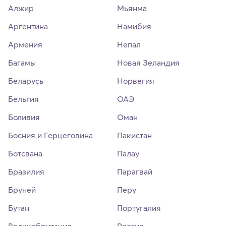
Алжир
Мьянма
Аргентина
Намибия
Армения
Непал
Багамы
Новая Зеландия
Беларусь
Норвегия
Бельгия
ОАЭ
Боливия
Оман
Босния и Герцеговина
Пакистан
Ботсвана
Палау
Бразилия
Парагвай
Бруней
Перу
Бутан
Португалия
Великобритания
Россия