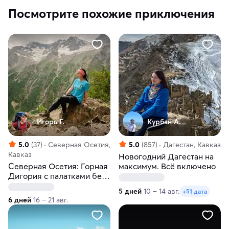
Посмотрите похожие приключения
Игорь Г.
Курбан А.
5.0
(37)
Северная Осетия,
5.0
(857)
Дагестан, Кавказ
Кавказ
Новогодний Дагестан на
Северная Осетия: Горная
максимум. Вcё включено
Дигория с палатками без
рюкзаков
5 дней
10 – 14 авг.
+51 дата
6 дней
16 – 21 авг.