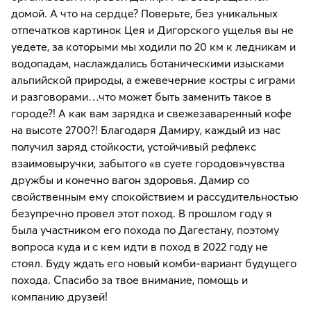
домой. А что на сердце? Поверьте, без уникальных
отпечатков картинок Цея и Дигорского ущелья вы не
уедете, за которыми мы ходили по 20 км к ледникам и
водопадам, наслаждались ботаническими изысками
альпийской природы, а ежевечерние костры с играми
и разговорами…что может быть заменить такое в
городе?! А как вам зарядка и свежезаваренный кофе
на высоте 2700?! Благодаря Дамиру, каждый из нас
получил заряд стойкости, устойчивый рефлекс
взаимовыручки, забытого «в суете городов»чувства
дружбы и конечно вагон здоровья. Дамир со
свойственным ему спокойствием и рассудительностью
безупречно провел этот поход. В прошлом году я
была участником его похода по Дагестану, поэтому
вопроса куда и с кем идти в поход в 2022 году не
стоял. Буду ждать его новый комби-вариант будущего
похода. Спасибо за твое внимание, помощь и
компанию друзей!