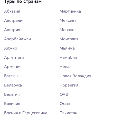
Туры по странам
Абхазия
Мартиника
Австралия
Мексика
Австрия
Монако
Азербайджан
Монголия
Алжир
Мьянма
Аргентина
Намибия
Армения
Непал
Багамы
Новая Зеландия
Беларусь
Норвегия
Бельгия
ОАЭ
Боливия
Оман
Босния и Герцеговина
Пакистан