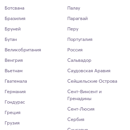
Ботсвана
Палау
Бразилия
Парагвай
Бруней
Перу
Бутан
Португалия
Великобритания
Россия
Венгрия
Сальвадор
Вьетнам
Саудовская Аравия
Гватемала
Сейшельские Острова
Германия
Сент-Винсент и
Гренадины
Гондурас
Сент-Люсия
Греция
Сербия
Грузия
Сингапур