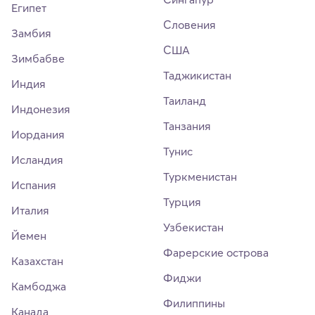
Египет
Словения
Замбия
США
Зимбабве
Таджикистан
Индия
Таиланд
Индонезия
Танзания
Иордания
Тунис
Исландия
Туркменистан
Испания
Турция
Италия
Узбекистан
Йемен
Фарерские острова
Казахстан
Фиджи
Камбоджа
Филиппины
Канада