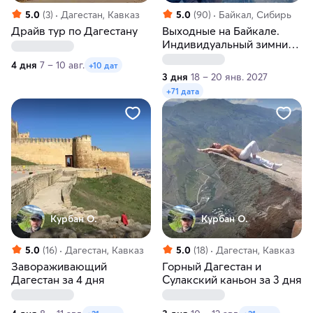
5.0
(3)
Дагестан, Кавказ
5.0
(90)
Байкал, Сибирь
Драйв тур по Дагестану
Выходные на Байкале.
Индивидуальный зимний
тур
4 дня
7 – 10 авг.
+10 дат
3 дня
18 – 20 янв. 2027
+71 дата
Курбан О.
Курбан О.
5.0
(16)
Дагестан, Кавказ
5.0
(18)
Дагестан, Кавказ
Завораживающий
Горный Дагестан и
Дагестан за 4 дня
Сулакский каньон за 3 дня