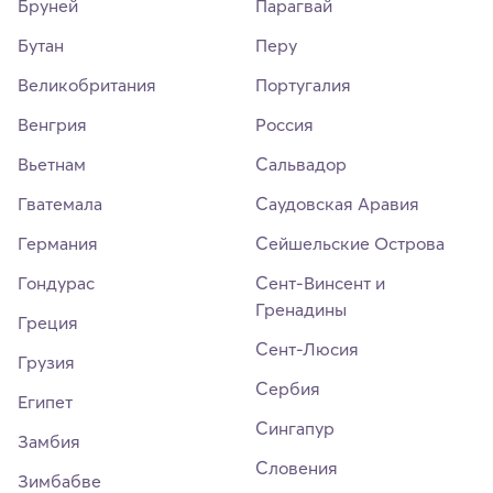
Бруней
Парагвай
Бутан
Перу
Великобритания
Португалия
Венгрия
Россия
Вьетнам
Сальвадор
Гватемала
Саудовская Аравия
Германия
Сейшельские Острова
Гондурас
Сент-Винсент и
Гренадины
Греция
Сент-Люсия
Грузия
Сербия
Египет
Сингапур
Замбия
Словения
Зимбабве