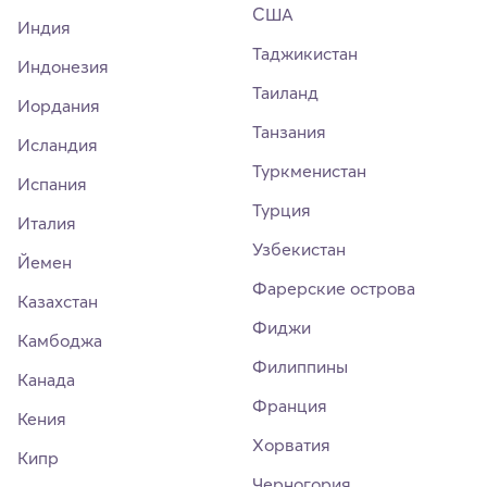
США
Индия
Таджикистан
Индонезия
Таиланд
Иордания
Танзания
Исландия
Туркменистан
Испания
Турция
Италия
Узбекистан
Йемен
Фарерские острова
Казахстан
Фиджи
Камбоджа
Филиппины
Канада
Франция
Кения
Хорватия
Кипр
Черногория