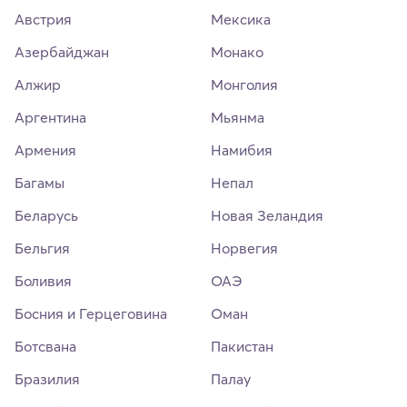
Австрия
Мексика
Азербайджан
Монако
Алжир
Монголия
Аргентина
Мьянма
Армения
Намибия
Багамы
Непал
Беларусь
Новая Зеландия
Бельгия
Норвегия
Боливия
ОАЭ
Босния и Герцеговина
Оман
Ботсвана
Пакистан
Бразилия
Палау