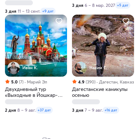
3 дня
6 – 8 мар. 2027
+5 дат
3 дня
11 – 13 сент.
+9 дат
Иван К.
Назим Г.
5.0
(7)
Марий Эл
4.9
(390)
Дагестан, Кавказ
Двухдневный тур
Дагестанские каникулы
«Выходные в Йошкар-
осенью
Оле»
2 дня
8 – 9 авг.
3 дня
7 – 9 авг.
+37 дат
+16 дат