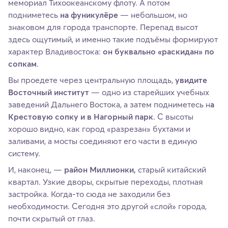
мемориал Тихоокеанскому флоту. А потом
подниметесь
на фуникулёре
— небольшом, но
знаковом для города транспорте. Перепад высот
здесь ощутимый, и именно такие подъёмы формируют
характер Владивостока:
он буквально «раскидан» по
сопкам
.
Вы проедете через центральную площадь,
увидите
Восточный институт
— одно из старейших учебных
заведений Дальнего Востока, а затем подниметесь н
а
Крестовую сопку и в Нагорный парк
. С высоты
хорошо видно, как город «разрезан» бухтами и
заливами, а мосты соединяют его части в единую
систему.
И, наконец, —
район Миллионки,
старый китайский
квартал. Узкие дворы, скрытые переходы, плотная
застройка. Когда-то сюда не заходили без
необходимости. Сегодня это другой «слой» города,
почти скрытый от глаз.