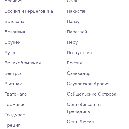
Боливия
Оман
Босния и Герцеговина
Пакистан
Ботсвана
Палау
Бразилия
Парагвай
Бруней
Перу
Бутан
Португалия
Великобритания
Россия
Венгрия
Сальвадор
Вьетнам
Саудовская Аравия
Гватемала
Сейшельские Острова
Германия
Сент-Винсент и
Гренадины
Гондурас
Сент-Люсия
Греция