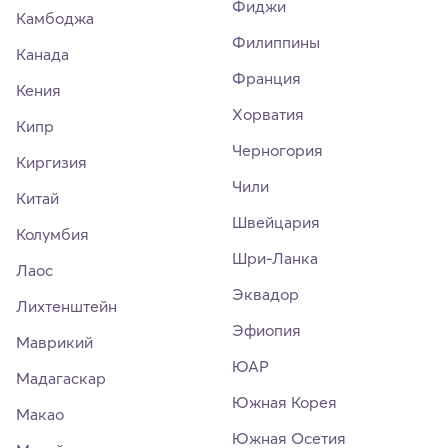
Фиджи
Камбоджа
Филиппины
Канада
Франция
Кения
Хорватия
Кипр
Черногория
Киргизия
Чили
Китай
Швейцария
Колумбия
Шри-Ланка
Лаос
Эквадор
Лихтенштейн
Эфиопия
Маврикий
ЮАР
Мадагаскар
Южная Корея
Макао
Южная Осетия