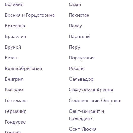
Боливия
Оман
Босния и Герцеговина
Пакистан
Ботсвана
Палау
Бразилия
Парагвай
Бруней
Перу
Бутан
Португалия
Великобритания
Россия
Венгрия
Сальвадор
Вьетнам
Саудовская Аравия
Гватемала
Сейшельские Острова
Германия
Сент-Винсент и
Гренадины
Гондурас
Сент-Люсия
Греция