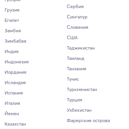
Сербия
Грузия
Сингапур
Египет
Словения
Замбия
США
Зимбабве
Таджикистан
Индия
Таиланд
Индонезия
Танзания
Иордания
Тунис
Исландия
Туркменистан
Испания
Турция
Италия
Узбекистан
Йемен
Фарерские острова
Казахстан