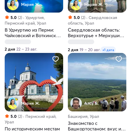
Мария Ж.
Мария Ж.
5.0
(2)
Удмуртия,
5.0
(2)
Свердловская
Пермский край, Урал
область, Урал
В Удмуртию из Перми:
Свердловская область:
Чайковский и Воткинские
Верхотурье + Меркушино.
термы
Тур с выездом из Перми
2 дня
22 – 23 авг.
2 дня
19 – 20 авг.
+1 дата
Мария Ж.
Алсу Б.
5.0
(2)
Пермский край,
Башкирия, Урал
Урал
Знакомство с
По историческим местам
Башкортостаном: вкус и