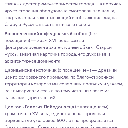
главных достопримечательностей города. На верхнем
ярусе строения оборудована смотровая площадка,
открывающая захватывающий воображение вид на
Старую Руссу с высоты птичьего полёта.
Воскресенский кафедральный собор
(без
посещения) — храм XVII века, самый
фотографируемый архитектурный объект Старой
Руссы, визитная карточка города, его духовная и
архитектурная доминанта.
Царицынский источник
(с посещением) — древний
центр солеварного промысла, по благоустроенной
территории которого мы совершим прогулку и узнаем,
как выпаривали соль и почему источник получил
название Царицынский.
Церковь Георгия Победоносца
(с посещением) —
храм начала XV века, единственная городская
церковь, где уже более 600 лет не прекращаются
богослужения. Среди прихожан храма были многие