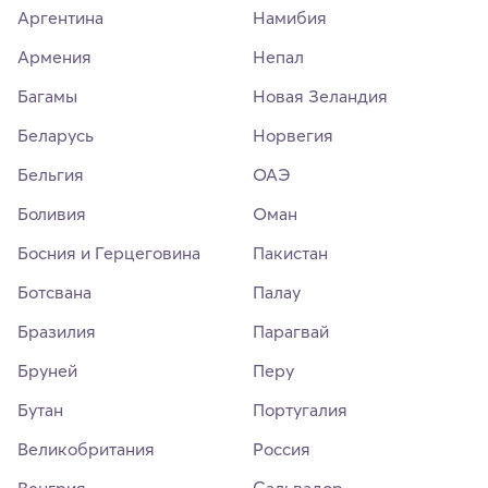
Аргентина
Намибия
Армения
Непал
Багамы
Новая Зеландия
Беларусь
Норвегия
Бельгия
ОАЭ
Боливия
Оман
Босния и Герцеговина
Пакистан
Ботсвана
Палау
Бразилия
Парагвай
Бруней
Перу
Бутан
Португалия
Великобритания
Россия
Венгрия
Сальвадор