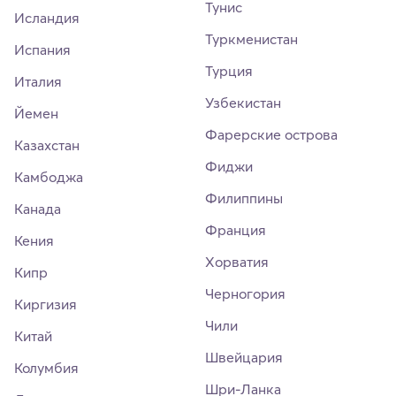
Тунис
Исландия
Туркменистан
Испания
Турция
Италия
Узбекистан
Йемен
Фарерские острова
Казахстан
Фиджи
Камбоджа
Филиппины
Канада
Франция
Кения
Хорватия
Кипр
Черногория
Киргизия
Чили
Китай
Швейцария
Колумбия
Шри-Ланка