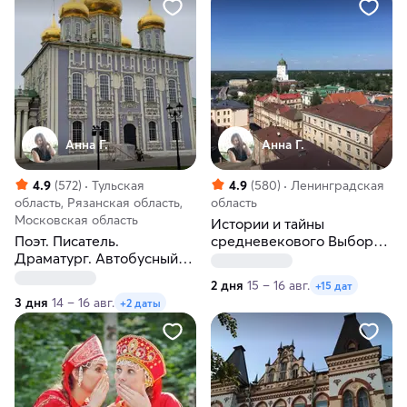
Анна Г.
Анна Г.
4.9
(572)
Тульская
4.9
(580)
Ленинградская
область, Рязанская область,
область
Московская область
Истории и тайны
Поэт. Писатель.
средневекового Выборга.
Драматург. Автобусный
Весна-лето
тур из Москвы: Рязань –
2 дня
15 – 16 авг.
+15 дат
Тула – Чехов
3 дня
14 – 16 авг.
+2 даты