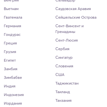
Вьетнам
Саудовская Аравия
Гватемала
Сейшельские Острова
Германия
Сент-Винсент и
Гренадины
Гондурас
Сент-Люсия
Греция
Сербия
Грузия
Сингапур
Египет
Словения
Замбия
США
Зимбабве
Таджикистан
Индия
Таиланд
Индонезия
Танзания
Иордания