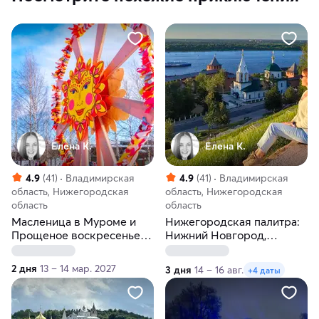
Елена К.
Елена К.
4.9
(41)
Владимирская
4.9
(41)
Владимирская
область, Нижегородская
область, Нижегородская
область
область
Масленица в Муроме и
Нижегородская палитра:
Прощеное воскресенье в
Нижний Новгород,
Дивеево
Городец, Суздаль,
Гороховец, Арзамас,
2 дня
13 – 14 мар. 2027
3 дня
14 – 16 авг.
+4 даты
Болдино