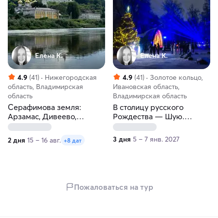
Елена К.
Елена К.
4.9
(41)
Нижегородская
4.9
(41)
Золотое кольцо,
область, Владимирская
Ивановская область,
область
Владимирская область
Серафимова земля:
В столицу русского
Арзамас, Дивеево,
Рождества — Шую.
Болдино, Гороховец
Автобусный тур
3 дня
5 – 7 янв. 2027
2 дня
15 – 16 авг.
+8 дат
Пожаловаться на тур