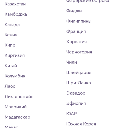
Фарерские острова
Казахстан
Фиджи
Камбоджа
Филиппины
Канада
Франция
Кения
Хорватия
Кипр
Черногория
Киргизия
Чили
Китай
Швейцария
Колумбия
Шри-Ланка
Лаос
Эквадор
Лихтенштейн
Эфиопия
Маврикий
ЮАР
Мадагаскар
Южная Корея
Макао