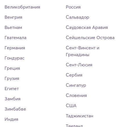
Великобритания
Россия
Венгрия
Сальвадор
Вьетнам
Саудовская Аравия
Гватемала
Сейшельские Острова
Германия
Сент-Винсент и
Гренадины
Гондурас
Сент-Люсия
Греция
Сербия
Грузия
Сингапур
Египет
Словения
Замбия
США
Зимбабве
Таджикистан
Индия
Таиланд