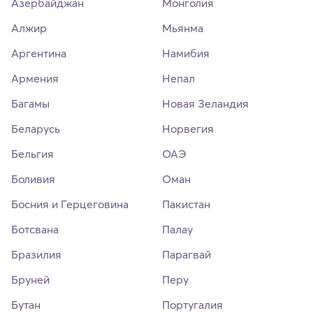
Азербайджан
Монголия
Алжир
Мьянма
Аргентина
Намибия
Армения
Непал
Багамы
Новая Зеландия
Беларусь
Норвегия
Бельгия
ОАЭ
Боливия
Оман
Босния и Герцеговина
Пакистан
Ботсвана
Палау
Бразилия
Парагвай
Бруней
Перу
Бутан
Португалия