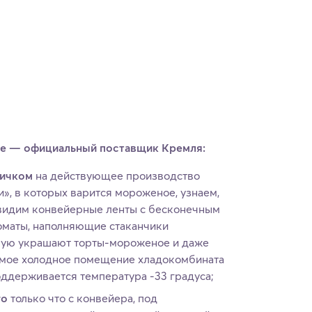
ке — официальный поставщик Кремля:
вичком
на действующее производство
», в которых варится мороженое, узнаем,
увидим конвейерные ленты с бесконечным
оматы, наполняющие стаканчики
ную украшают торты-мороженое и даже
самое холодное помещение хладокомбината
оддерживается температура -33 градуса;
го
только что с конвейера, под