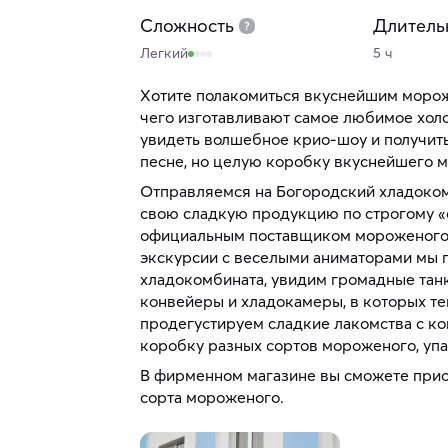
Сложность
Длитель
Легкий
5 ч
Хотите полакомиться вкуснейшим мороже
чего изготавливают самое любимое холо
увидеть волшебное крио-шоу и получить 
песне, но целую коробку вкуснейшего 
Отправляемся на Богородский хладокомб
свою сладкую продукцию по строгому «
официальным поставщиком мороженого 
экскурсии с веселыми аниматорами мы 
хладокомбината, увидим громадные тан
конвейеры и хладокамеры, в которых те
продегустируем сладкие лакомства с ко
коробку разных сортов мороженого, упа
В фирменном магазине вы сможете при
сорта мороженого.