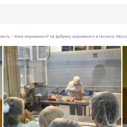
ласть
Кому мороженого? На фабрику мороженого в Ногинск, Моско