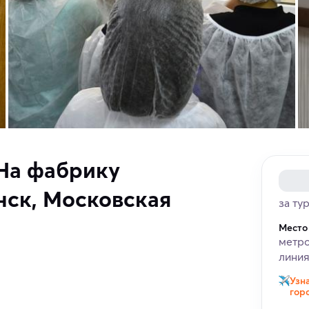
На фабрику
нск, Московская
за ту
Место
метро
линия
Узн
гор