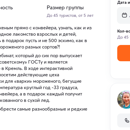
Дата 
ность
Размер группы
До 45 туристов, от 5 лет
ным прямо с конвейера, узнать, как и из
Кол-в
дное лакомство взрослых и детей,
До 45 
в подарок пусть и не 500 эскимо, как в
мороженого разных сортов?!
инат, который до сих пор выпускает
советскому» ГОСТу и является
в Кремль. В ходе интерактивной
посетим действующие цеха
ки для «варки» мороженого, бегущие
мпература круглый год -33 градуса,
нвейера, а в подарок каждый получит
кованного в сухой лед.
обрести самые разнообразные и редкие