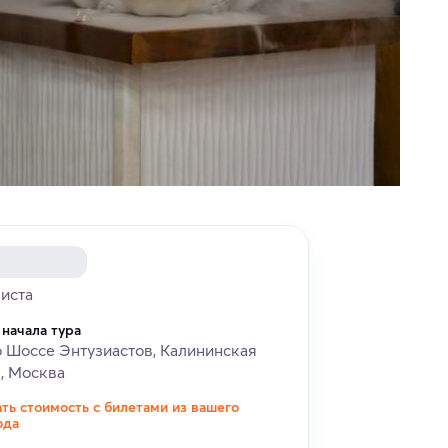
риста
 начала тура
 Шоссе Энтузиастов, Калининская
, Москва
ать стоимость с билетами из вашего
ода