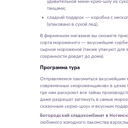
удивительное мини-крио-шоу из сухог
танцами;
сладкий подарок — коробка с неско
(упаковано в сухой лед).
В фирменном магазине вы сможете при
сорта мороженого — вкуснейшие сорбет
сырное мороженое (также упакуют для ва
сохранности доедет до дома).
Программа тура
Отправляемся лакомиться вкуснейшим 
современных «мороженщиков» в цехах 
где нам раскроют все тайны производс
даже разрешат заглянуть в самые мороз
сказочным «крио-шоу» и вкусным подар
Богородский хладокомбинат в Ногинс
любимого холодного лакомства взрослых