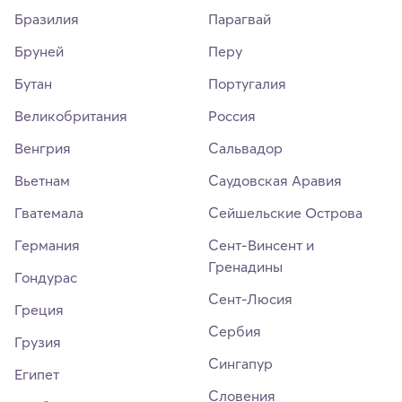
Бразилия
Парагвай
Бруней
Перу
Бутан
Португалия
Великобритания
Россия
Венгрия
Сальвадор
Вьетнам
Саудовская Аравия
Гватемала
Сейшельские Острова
Германия
Сент-Винсент и
Гренадины
Гондурас
Сент-Люсия
Греция
Сербия
Грузия
Сингапур
Египет
Словения