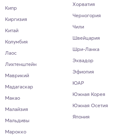
Хорватия
Кипр
Черногория
Киргизия
Чили
Китай
Швейцария
Колумбия
Шри-Ланка
Лаос
Эквадор
Лихтенштейн
Эфиопия
Маврикий
ЮАР
Мадагаскар
Южная Корея
Макао
Южная Осетия
Малайзия
Япония
Мальдивы
Марокко