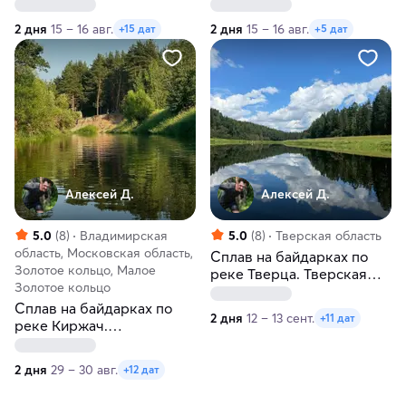
сплав + баня + еда в
на каяках к Беличьим
казане + лагерь
скалам
2 дня
15 – 16 авг.
2 дня
15 – 16 авг.
+15 дат
+5 дат
Алексей Д.
Алексей Д.
5.0
(8)
Владимирская
5.0
(8)
Тверская область
область, Московская область,
Сплав на байдарках по
Золотое кольцо, Малое
реке Тверца. Тверская
Золотое кольцо
область
Сплав на байдарках по
2 дня
12 – 13 сент.
+11 дат
реке Киржач.
Владимирская область
2 дня
29 – 30 авг.
+12 дат