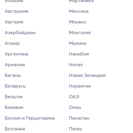
Абхазия
Мартиника
Австралия
Мексика
Австрия
Монако
Азербайджан
Монголия
Алжир
Мьянма
Аргентина
Намибия
Армения
Непал
Багамы
Новая Зеландия
Беларусь
Норвегия
Бельгия
ОАЭ
Боливия
Оман
Босния и Герцеговина
Пакистан
Ботсвана
Палау