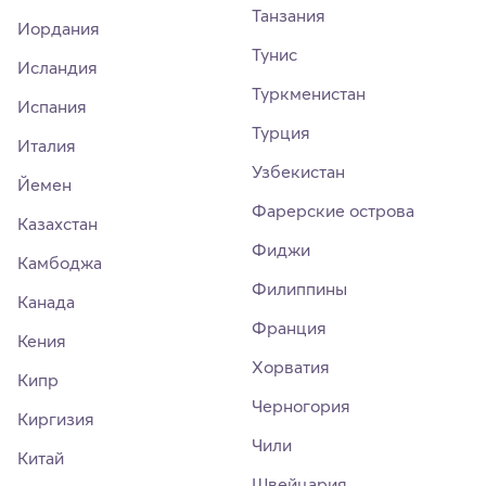
Танзания
Иордания
Тунис
Исландия
Туркменистан
Испания
Турция
Италия
Узбекистан
Йемен
Фарерские острова
Казахстан
Фиджи
Камбоджа
Филиппины
Канада
Франция
Кения
Хорватия
Кипр
Черногория
Киргизия
Чили
Китай
Швейцария