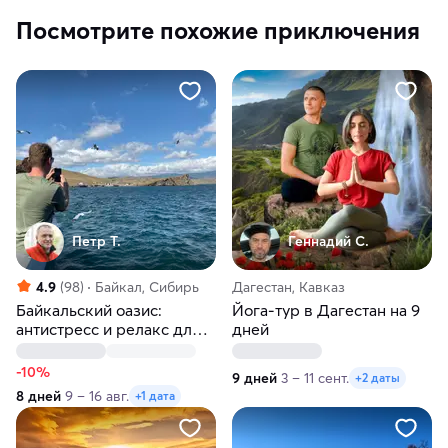
Посмотрите похожие приключения
Петр Т.
Геннадий С.
4.9
(98)
Байкал, Сибирь
Дагестан, Кавказ
Байкальский оазис:
Йога-тур в Дагестан на 9
антистресс и релакс для
дней
души и тела. Ольхон,
Огой, Малое Море и
-10%
9 дней
3 – 11 сент.
+2 даты
Тажераны
8 дней
9 – 16 авг.
+1 дата