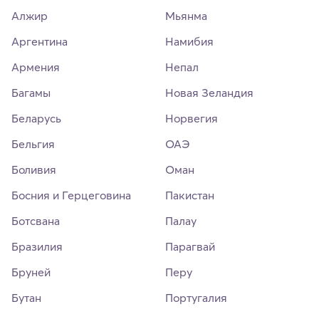
Алжир
Мьянма
Аргентина
Намибия
Армения
Непал
Багамы
Новая Зеландия
Беларусь
Норвегия
Бельгия
ОАЭ
Боливия
Оман
Босния и Герцеговина
Пакистан
Ботсвана
Палау
Бразилия
Парагвай
Бруней
Перу
Бутан
Португалия