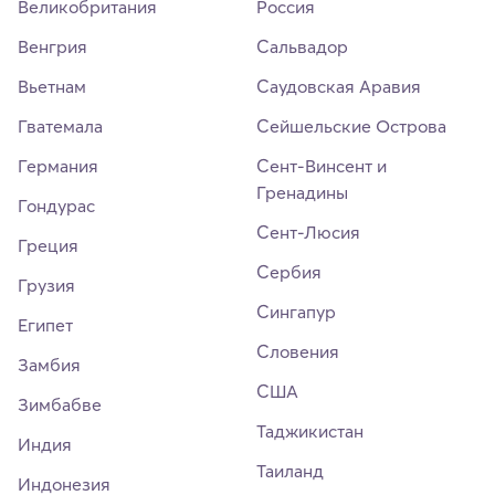
Великобритания
Россия
Венгрия
Сальвадор
Вьетнам
Саудовская Аравия
Гватемала
Сейшельские Острова
Германия
Сент-Винсент и
Гренадины
Гондурас
Сент-Люсия
Греция
Сербия
Грузия
Сингапур
Египет
Словения
Замбия
США
Зимбабве
Таджикистан
Индия
Таиланд
Индонезия