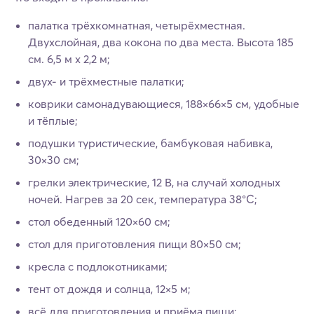
палатка трёхкомнатная, четырёхместная.
Двухслойная, два кокона по два места. Высота 185
см. 6,5 м х 2,2 м;
двух- и трёхместные палатки;
коврики самонадувающиеся, 188×66×5 см, удобные
и тёплые;
подушки туристические, бамбуковая набивка,
30×30 см;
грелки электрические, 12 В, на случай холодных
ночей. Нагрев за 20 сек, температура 38°C;
стол обеденный 120×60 см;
стол для приготовления пищи 80×50 см;
кресла с подлокотниками;
тент от дождя и солнца, 12×5 м;
всё для приготовления и приёма пищи;