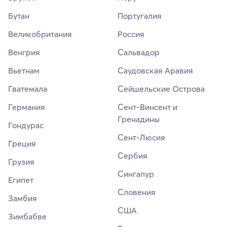
Бутан
Португалия
Великобритания
Россия
Венгрия
Сальвадор
Вьетнам
Саудовская Аравия
Гватемала
Сейшельские Острова
Германия
Сент-Винсент и
Гренадины
Гондурас
Сент-Люсия
Греция
Сербия
Грузия
Сингапур
Египет
Словения
Замбия
США
Зимбабве