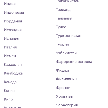
Таджикистан
Индия
Таиланд
Индонезия
Танзания
Иордания
Тунис
Исландия
Туркменистан
Испания
Турция
Италия
Узбекистан
Йемен
Фарерские острова
Казахстан
Фиджи
Камбоджа
Филиппины
Канада
Франция
Кения
Хорватия
Кипр
Черногория
Киргизия