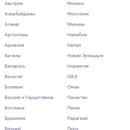
Австрия
Монако
Азербайджан
Монголия
Алжир
Мьянма
Аргентина
Намибия
Армения
Непал
Багамы
Новая Зеландия
Беларусь
Норвегия
Бельгия
ОАЭ
Боливия
Оман
Босния и Герцеговина
Пакистан
Ботсвана
Палау
Бразилия
Парагвай
Бруней
Перу