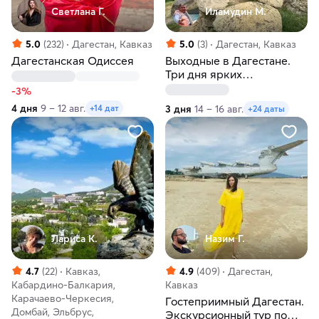
Светлана Г.
Иламудин М.
5.0
(232)
Дагестан, Кавказ
5.0
(3)
Дагестан, Кавказ
Дагестанская Одиссея
Выходные в Дагестане.
Три дня ярких
впечатлений
-3%
4 дня
9 – 12 авг.
3 дня
14 – 16 авг.
+14 дат
+24 даты
Лариса К.
Назим Г.
4.7
(22)
Кавказ,
4.9
(409)
Дагестан,
Кабардино-Балкария,
Кавказ
Карачаево-Черкесия,
Гостеприимный Дагестан.
Домбай, Эльбрус,
Экскурсионный тур по