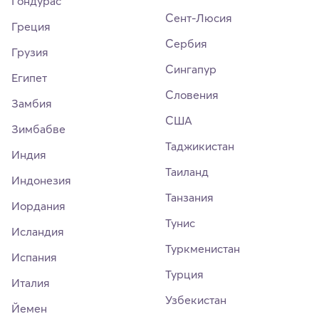
Гондурас
Сент-Люсия
Греция
Сербия
Грузия
Сингапур
Египет
Словения
Замбия
США
Зимбабве
Таджикистан
Индия
Таиланд
Индонезия
Танзания
Иордания
Тунис
Исландия
Туркменистан
Испания
Турция
Италия
Узбекистан
Йемен