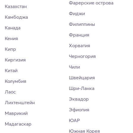
Фарерские острова
Казахстан
Фиджи
Камбоджа
Филиппины
Канада
Франция
Кения
Хорватия
Кипр
Черногория
Киргизия
Чили
Китай
Швейцария
Колумбия
Шри-Ланка
Лаос
Эквадор
Лихтенштейн
Эфиопия
Маврикий
ЮАР
Мадагаскар
Южная Корея