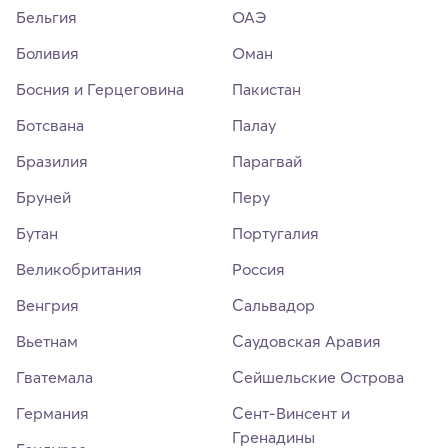
Бельгия
ОАЭ
Боливия
Оман
Босния и Герцеговина
Пакистан
Ботсвана
Палау
Бразилия
Парагвай
Бруней
Перу
Бутан
Португалия
Великобритания
Россия
Венгрия
Сальвадор
Вьетнам
Саудовская Аравия
Гватемала
Сейшельские Острова
Германия
Сент-Винсент и
Гренадины