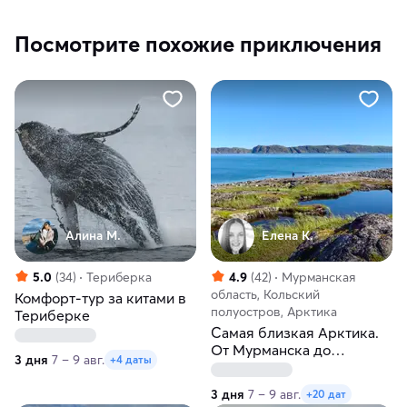
Посмотрите похожие приключения
Алина М.
Елена К.
5.0
(34)
Териберка
4.9
(42)
Мурманская
область, Кольский
Комфорт-тур за китами в
полуостров, Арктика
Териберке
Самая близкая Арктика.
От Мурманска до
3 дня
7 – 9 авг.
+4 даты
Териберки
3 дня
7 – 9 авг.
+20 дат