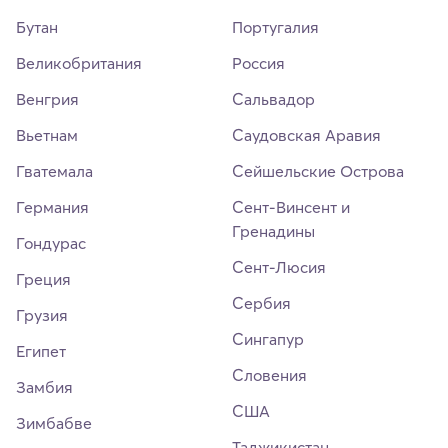
Бутан
Португалия
Великобритания
Россия
Венгрия
Сальвадор
Вьетнам
Саудовская Аравия
Гватемала
Сейшельские Острова
Германия
Сент-Винсент и
Гренадины
Гондурас
Сент-Люсия
Греция
Сербия
Грузия
Сингапур
Египет
Словения
Замбия
США
Зимбабве
Таджикистан