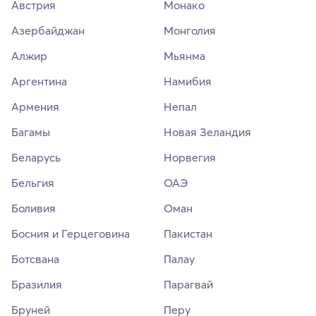
Австрия
Монако
Азербайджан
Монголия
Алжир
Мьянма
Аргентина
Намибия
Армения
Непал
Багамы
Новая Зеландия
Беларусь
Норвегия
Бельгия
ОАЭ
Боливия
Оман
Босния и Герцеговина
Пакистан
Ботсвана
Палау
Бразилия
Парагвай
Бруней
Перу