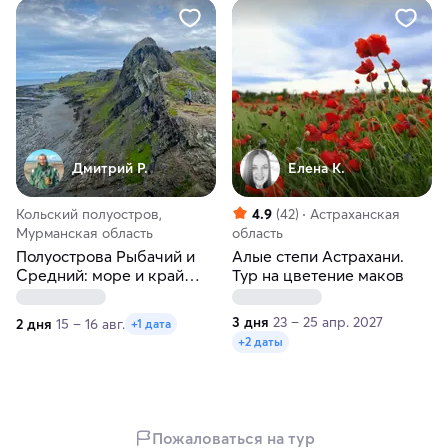
Дмитрий Р.
Елена К.
Кольский полуостров,
4.9
(42)
Астраханская
Мурманская область
область
Полуострова Рыбачий и
Алые степи Астрахани.
Средний: море и край
Тур на цветение маков
земли
3 дня
23 – 25 апр. 2027
2 дня
15 – 16 авг.
+1 дата
+2 даты
Пожаловаться на тур