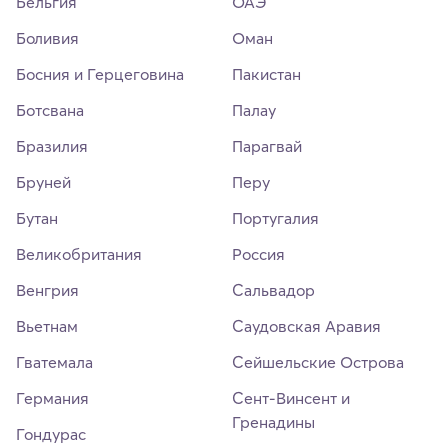
Бельгия
ОАЭ
Боливия
Оман
Босния и Герцеговина
Пакистан
Ботсвана
Палау
Бразилия
Парагвай
Бруней
Перу
Бутан
Португалия
Великобритания
Россия
Венгрия
Сальвадор
Вьетнам
Саудовская Аравия
Гватемала
Сейшельские Острова
Германия
Сент-Винсент и
Гренадины
Гондурас