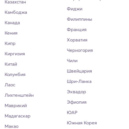
Казахстан
Фиджи
Камбоджа
Филиппины
Канада
Франция
Кения
Хорватия
Кипр
Черногория
Киргизия
Чили
Китай
Швейцария
Колумбия
Шри-Ланка
Лаос
Эквадор
Лихтенштейн
Эфиопия
Маврикий
ЮАР
Мадагаскар
Южная Корея
Макао