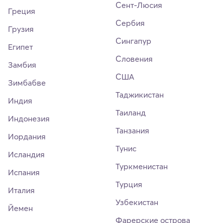
Сент-Люсия
Греция
Сербия
Грузия
Сингапур
Египет
Словения
Замбия
США
Зимбабве
Таджикистан
Индия
Таиланд
Индонезия
Танзания
Иордания
Тунис
Исландия
Туркменистан
Испания
Турция
Италия
Узбекистан
Йемен
Фарерские острова