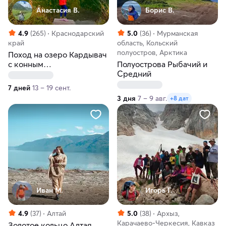
Анастасия В.
Борис В.
4.9
(265)
Краснодарский
5.0
(36)
Мурманская
край
область, Кольский
полуостров, Арктика
Поход на озеро Кардывач
с конным
Полуострова Рыбачий и
сопровождением.
Средний
Краснодарский край
7 дней
13 – 19 сент.
3 дня
7 – 9 авг.
+8 дат
Иван М.
Игорь Г.
4.9
(37)
Алтай
5.0
(38)
Архыз,
Карачаево-Черкесия, Кавказ
Золотое кольцо Алтая.