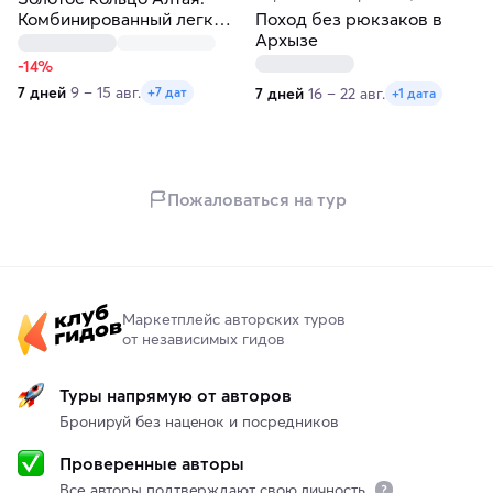
Комбинированный легкий
Поход без рюкзаков в
тур по самым главным
Архызе
местам
-14%
7 дней
9 – 15 авг.
7 дней
16 – 22 авг.
+7 дат
+1 дата
Пожаловаться на тур
Маркетплейс авторских туров
от независимых гидов
Туры напрямую от авторов
Бронируй без наценок и посредников
Проверенные авторы
Все авторы подтверждают свою личность