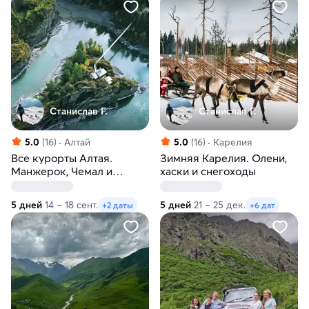
Станислав Г.
Станислав Г.
5.0
(16)
Алтай
5.0
(16)
Карелия
Все курорты Алтая.
Зимняя Карелия. Олени,
Манжерок, Чемал и
хаски и снегоходы
Телецкий
5 дней
14 – 18 сент.
5 дней
21 – 25 дек.
+2 даты
+6 дат