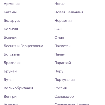
Армения
Непал
Багамы
Новая Зеландия
Беларусь
Норвегия
Бельгия
ОАЭ
Боливия
Оман
Босния и Герцеговина
Пакистан
Ботсвана
Палау
Бразилия
Парагвай
Бруней
Перу
Бутан
Португалия
Великобритания
Россия
Венгрия
Сальвадор
Вьетнам
Саудовская Аравия