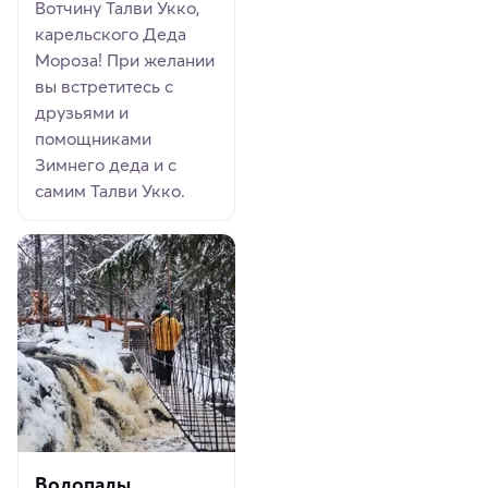
Вотчину Талви Укко,
карельского Деда
Мороза! При желании
вы встретитесь с
друзьями и
помощниками
Зимнего деда и с
самим Талви Укко.
Водопады