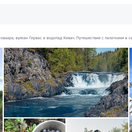
товаара, вулкан Гирвас и водопад Кивач. Путешествие с палатками в 