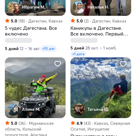
Ибрагим М.
Наталья Н.
5.0
(18)
Дагестан, Кавказ
5.0
(2)
Дагестан, Кавказ
5 чудес Дагестана. Все
Каникулы в Дагестане.
включено
Все включено. Первый
семейный тур
5 дней
28 окт. – 1 нояб.
5 дней
12 – 16 авг.
+10 дат
+1 дата
Алина М.
Татьяна Ш.
5.0
(36)
Мурманская
4.9
(43)
Кавказ, Северная
область, Кольский
Осетия, Ингушетия
полуостров, Арктика
Путешествие в горы.