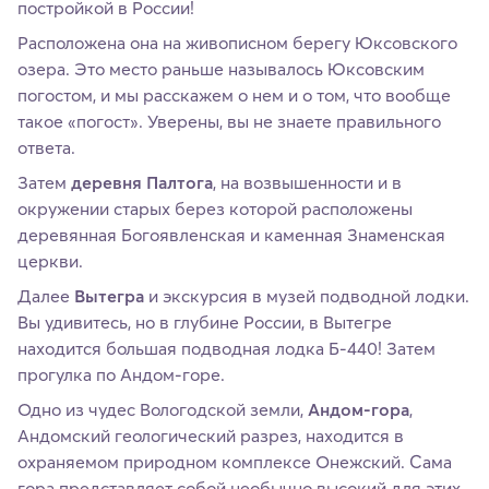
постройкой в России!
Расположена она на живописном берегу Юксовского
озера. Это место раньше называлось Юксовским
погостом, и мы расскажем о нем и о том, что вообще
такое «погост». Уверены, вы не знаете правильного
ответа.
Затем
деревня Палтога
, на возвышенности и в
окружении старых берез которой расположены
деревянная Богоявленская и каменная Знаменская
церкви.
Далее
Вытегра
и экскурсия в музей подводной лодки.
Вы удивитесь, но в глубине России, в Вытегре
находится большая подводная лодка Б-440! Затем
прогулка по Андом-горе.
Одно из чудес Вологодской земли,
Андом-гора
,
Андомский геологический разрез, находится в
охраняемом природном комплексе Онежский. Сама
гора представляет собой необычно высокий для этих