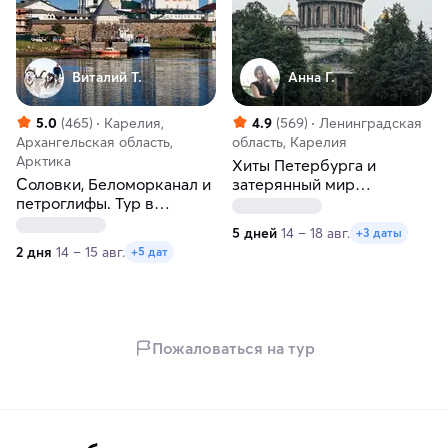
Виталий Т.
Анна Г.
5.0
(465)
Карелия,
4.9
(569)
Ленинградская
Архангельская область,
область, Карелия
Арктика
Хиты Петербурга и
Соловки, Беломорканал и
затерянный мир
петроглифы. Тур в
водопадов Карелии
Карелию и
5 дней
14 – 18 авг.
+3 даты
Архангельскую область
2 дня
14 – 15 авг.
+5 дат
Пожаловаться на тур