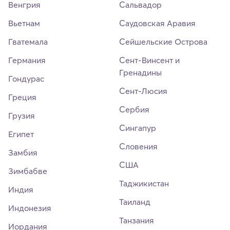
Венгрия
Сальвадор
Вьетнам
Саудовская Аравия
Гватемала
Сейшельские Острова
Германия
Сент-Винсент и
Гренадины
Гондурас
Сент-Люсия
Греция
Сербия
Грузия
Сингапур
Египет
Словения
Замбия
США
Зимбабве
Таджикистан
Индия
Таиланд
Индонезия
Танзания
Иордания