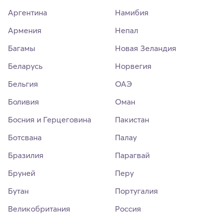
Аргентина
Намибия
Армения
Непал
Багамы
Новая Зеландия
Беларусь
Норвегия
Бельгия
ОАЭ
Боливия
Оман
Босния и Герцеговина
Пакистан
Ботсвана
Палау
Бразилия
Парагвай
Бруней
Перу
Бутан
Португалия
Великобритания
Россия