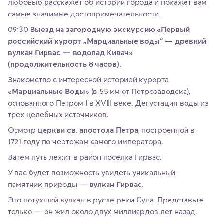
любовью расскажет об истории города и покажет вам
самые значимые достопримечательности.
09:30
Выезд на загородную экскурсию «Первый
российский курорт „Марциальные воды“ — древний
вулкан Гирвас — водопад Кивач»
(продолжительность 8 часов).
Знакомство с интересной историей курорта
«
Марциальные Воды
» (в 55 км от Петрозаводска),
основанного Петром I в ХVIII веке. Дегустация воды из
трех целебных источников.
Осмотр
церкви св. апостола Петра
, построенной в
1721 году по чертежам самого императора.
Затем путь лежит в район поселка Гирвас.
У вас будет возможность увидеть уникальный
памятник природы —
вулкан Гирвас
.
Это потухший вулкан в русле реки Суна. Представьте
только — он жил около двух миллиардов лет назад.