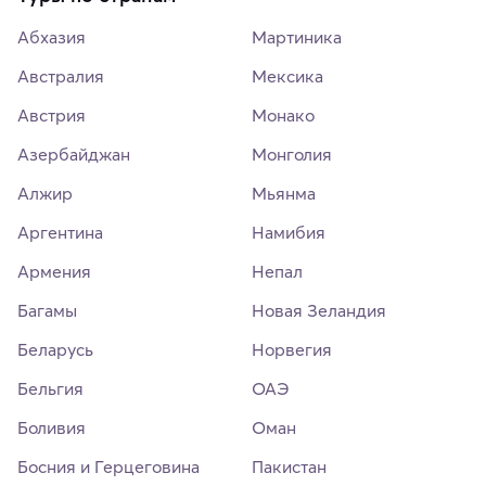
Абхазия
Мартиника
Австралия
Мексика
Австрия
Монако
Азербайджан
Монголия
Алжир
Мьянма
Аргентина
Намибия
Армения
Непал
Багамы
Новая Зеландия
Беларусь
Норвегия
Бельгия
ОАЭ
Боливия
Оман
Босния и Герцеговина
Пакистан