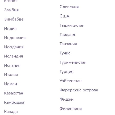
Египет
Словения
Замбия
США
Зимбабве
Таджикистан
Индия
Таиланд
Индонезия
Танзания
Иордания
Тунис
Исландия
Туркменистан
Испания
Турция
Италия
Узбекистан
Йемен
Фарерские острова
Казахстан
Фиджи
Камбоджа
Филиппины
Канада