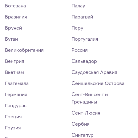
Ботсвана
Палау
Бразилия
Парагвай
Бруней
Перу
Бутан
Португалия
Великобритания
Россия
Венгрия
Сальвадор
Вьетнам
Саудовская Аравия
Гватемала
Сейшельские Острова
Германия
Сент-Винсент и
Гренадины
Гондурас
Сент-Люсия
Греция
Сербия
Грузия
Сингапур