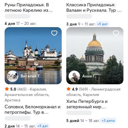
Руны Приладожья. В
Классика Приладожья:
летнюю Карелию из
Валаам и Рускеала. Тур из
Санкт-Петербурга
Санкт-Петербурга
4 дня
17 – 20 авг.
3 дня
9 – 11 авг.
+5 дат
Виталий Т.
Анна Г.
5.0
(465)
Карелия,
4.9
(569)
Ленинградская
Архангельская область,
область, Карелия
Арктика
Хиты Петербурга и
Соловки, Беломорканал и
затерянный мир
петроглифы. Тур в
водопадов Карелии
Карелию и
5 дней
14 – 18 авг.
+3 даты
Архангельскую область
2 дня
14 – 15 авг.
+5 дат