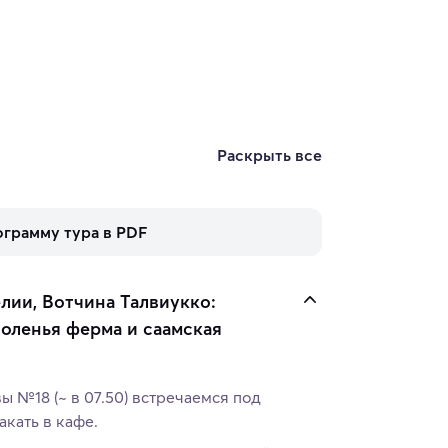
Раскрыть все
ограмму тура в PDF
лии, Вотчина Талвиукко:
 оленья ферма и саамская
ы №18 (~ в 07.50) встречаемся под
акать в кафе.