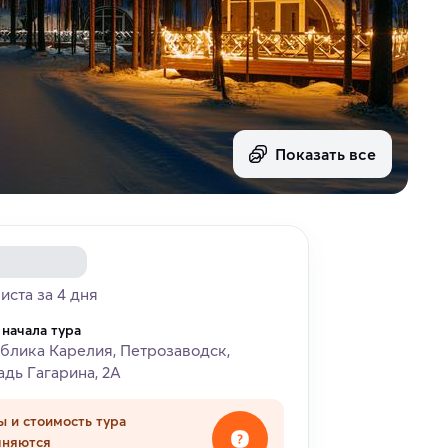
Показать все
риста за 4 дня
 начала тура
блика Карелия, Петрозаводск,
дь Гагарина, 2А
ы и стоимость тура
чняются