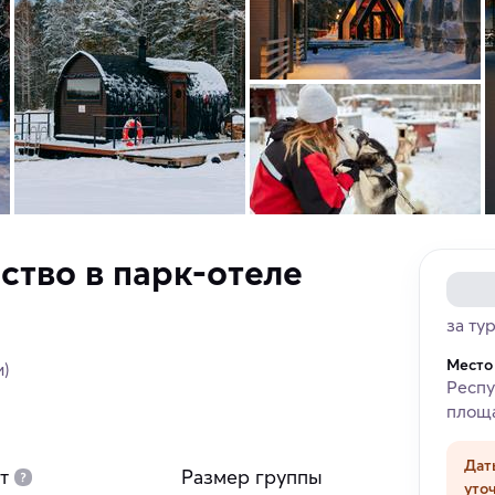
ство в парк-отеле
за ту
Место
и)
Респу
площа
Дат
т
Размер группы
уто