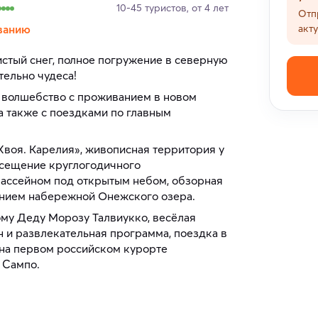
10-45 туристов, от 4 лет
Отп
ванию
акт
стый снег, полное погружение в северную
тельно чудеса!
 волшебство с проживанием в новом
а также с поездками по главным
Хвоя. Карелия», живописная территория у
посещение круглогодичного
бассейном под открытым небом, обзорная
ением набережной Онежского озера.
ому Деду Морозу Талвиукко, весёлая
 и развлекательная программа, поездка в
 на первом российском курорте
 Сампо.