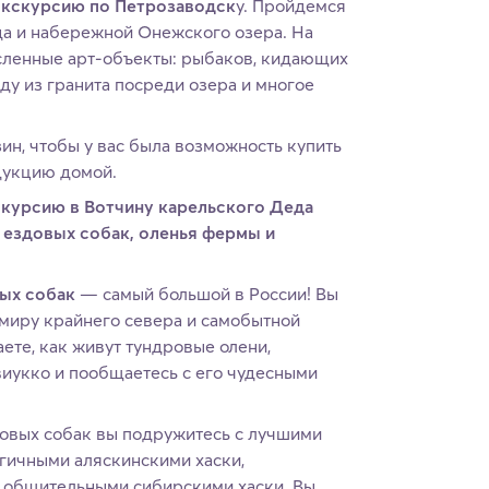
экскурсию по Петрозаводск
у. Пройдемся
да и набережной Онежского озера. На
ленные арт-объекты: рыбаков, кидающих
ду из гранита посреди озера и многое
ин, чтобы у вас была возможность купить
дукцию домой.
скурсию в Вотчину карельского Деда
 ездовых собак, оленья фермы и
вых собак
— самый большой в России! Вы
миру крайнего севера и самобытной
аете, как живут тундровые олени,
иукко и пообщаетесь с его чудесными
овых собак вы подружитесь с лучшими
гичными аляскинскими хаски,
 общительными сибирскими хаски. Вы