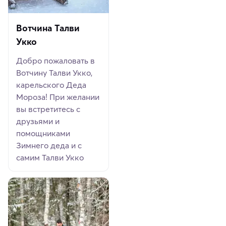
Вотчина Талви
Укко
Добро пожаловать в
Вотчину Талви Укко,
карельского Деда
Мороза! При желании
вы встретитесь с
друзьями и
помощниками
Зимнего деда и с
самим Талви Укко