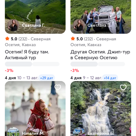
Светлана Г.
Светлана Г.
5.0
(232)
Северная
5.0
(232)
Северная
Осетия, Кавказ
Осетия, Кавказ
Осетия! Я буду там.
Другая Осетия. Джип-тур
Активный тур
в Северную Осетию
-3%
-3%
4 дня
10 – 13 авг.
4 дня
9 – 12 авг.
+29 дат
+14 дат
Наталия М.
Екатерина Б.