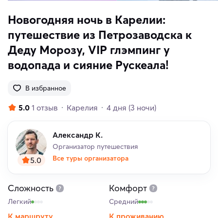
Новогодняя ночь в Карелии:
путешествие из Петрозаводска к
Деду Морозу, VIP глэмпинг у
водопада и сияние Рускеала!
В избранное
5.0
1 отзыв
Карелия
4 дня
(3 ночи)
Александр К.
Организатор путешествия
Все туры организатора
5.0
Сложность
Комфорт
Легкий
Средний
К маршруту
К проживанию